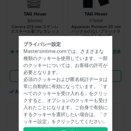
TAG Heuer
TAG Heuer
BA0640
FT6199
Carrera 21.5 mm ステンレ
Aquaracer Premium 20 mm
ススチール製ブレスレット
バックルのないブラックラ
バーストラップ
$655.-
$308.-
プライバシー設定
Mastersintime.comでは、さまざまな
● 10 への配送は、20 営業
● 10 への配送は、20 営業
日以内です。
日以内です。
種類の
クッキー
を使用しています。一部
のクッキーについては、お客様の許可が
比較
比較
必要となります。
商品を見る
商品を見る
必須のクッキーおよび匿名統計データは
常に自動的に有効になっています。「す
Apple Payによる簡単な決済
べてのクッキーを受け入れる」をクリッ
クすると、オプションのクッキーも受け
入れたことになります。ご自身で有効に
するクッキーを選択したい場合は、「ク
ッキー設定」をクリックしてください。