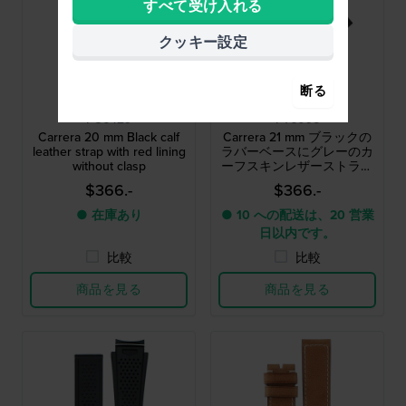
すべて受け入れる
クッキー設定
断る
TAG Heuer
TAG Heuer
FC6429
FT6095
Carrera 20 mm Black calf
Carrera 21 mm ブラックの
leather strap with red lining
ラバーベースにグレーのカ
without clasp
ーフスキンレザーストラッ
プ
$366.-
$366.-
● 在庫あり
● 10 への配送は、20 営業
日以内です。
比較
比較
商品を見る
商品を見る