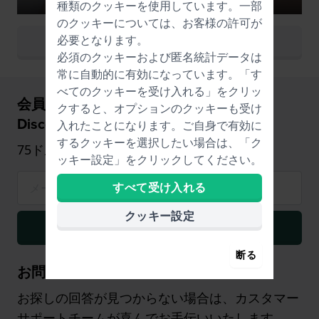
種類の
クッキー
を使用しています。一部
のクッキーについては、お客様の許可が
必要となります。
すべての時計の色を見る
必須のクッキーおよび匿名統計データは
常に自動的に有効になっています。「す
べてのクッキーを受け入れる」をクリッ
会員登録すると、新しい時計に5%の
クすると、オプションのクッキーも受け
Discountが適用されます！
入れたことになります。ご自身で有効に
するクッキーを選択したい場合は、「ク
75ドルから（時計のみ）
ッキー設定」をクリックしてください。
すべて受け入れる
クッキー設定
会員登録
断る
お問い合わせ
お探しの回答が見つからない場合は、カスタマー
サポートチームが喜んでお手伝いいたします。