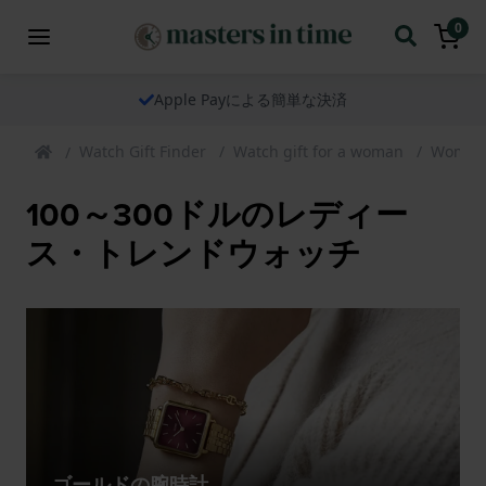
0
Apple Payによる簡単な決済
Watch Gift Finder
Watch gift for a woman
Womens
100～300ドルのレディー
ス・トレンドウォッチ
ゴールドの腕時計