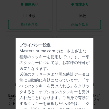
● 在庫あり
● 在庫あり
比較
比較
商品を見る
商品を見る
プライバシー設定
Mastersintime.comでは、さまざまな
種類の
クッキー
を使用しています。一部
のクッキーについては、お客様の許可が
必要となります。
必須のクッキーおよび匿名統計データは
常に自動的に有効になっています。「す
Emporio Armani
Emporio Armani
べてのクッキーを受け入れる」をクリッ
AR11829
AR11827
クすると、オプションのクッキーも受け
Eagle Story 18 mm バングル
Eagle Story 20 mm エレガ
入れたことになります。ご自身で有効に
ブレスレット付きのエレガ
ントなブレスレットスタイ
ントなレディースクォーツ
ルのクォーツウォッチ
するクッキーを選択したい場合は、「ク
ウォッチ