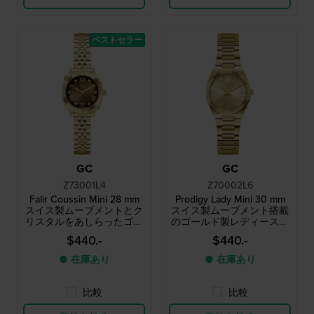
ベストセラー
GC
GC
Z73001L4
Z70002L6
Falir Coussin Mini 28 mm
Prodigy Lady Mini 30 mm
スイス製ムーブメントとク
スイス製ムーブメント搭載
リスタルをあしらったゴー
のゴールド製レディースク
ルドのレディースクォーツ
ォーツウォッチ
$440.-
$440.-
ウォッチ
● 在庫あり
● 在庫あり
比較
比較