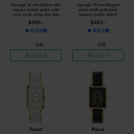
Georgie 19 mm Giftset with
Georgie 19 mm Elegant
square quartz watch with
extra small gold pavé
curb chain strap and two
square quartz watch
bracelets
$385.-
$462.-
● 近日公開
● 近日公開
比較
比較
商品を見る
商品を見る
Fossil
Fossil