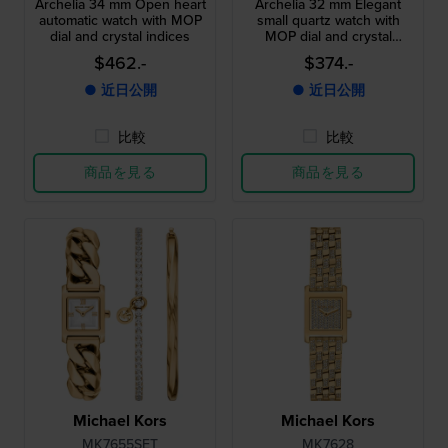
Archelia 34 mm Open heart
Archelia 32 mm Elegant
automatic watch with MOP
small quartz watch with
dial and crystal indices
MOP dial and crystal
indices
$462.-
$374.-
● 近日公開
● 近日公開
比較
比較
商品を見る
商品を見る
Michael Kors
Michael Kors
MK7655SET
MK7628