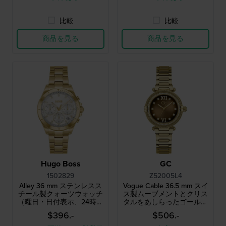
比較
比較
商品を見る
商品を見る
Hugo Boss
GC
1502829
Z52005L4
Alley 36 mm ステンレスス
Vogue Cable 36.5 mm スイ
チール製クォーツウォッチ
ス製ムーブメントとクリス
（曜日・日付表示、24時間
タルをあしらったゴールド
表示付き）
のレディースクォーツウォ
$396.-
$506.-
ッチ