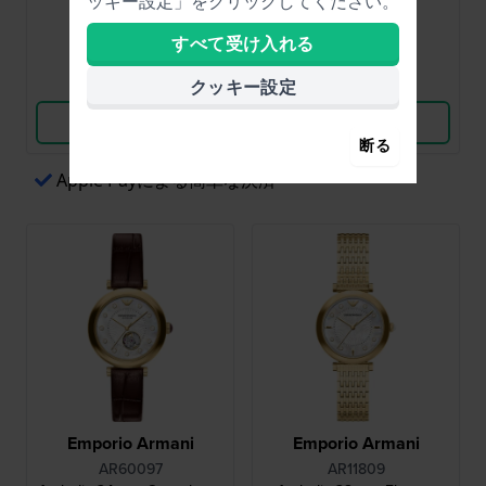
$352.-
$374.-
ッキー設定」をクリックしてください。
● 近日公開
● 近日公開
すべて受け入れる
比較
比較
クッキー設定
商品を見る
商品を見る
断る
Apple Payによる簡単な決済
Emporio Armani
Emporio Armani
AR60097
AR11809