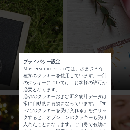
プライバシー設定
Mastersintime.comでは、さまざまな
種類の
クッキー
を使用しています。一部
母の日
のクッキーについては、お客様の許可が
必要となります。
必須のクッキーおよび匿名統計データは
常に自動的に有効になっています。「す
べてのクッキーを受け入れる」をクリッ
クすると、オプションのクッキーも受け
入れたことになります。ご自身で有効に