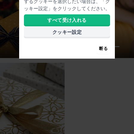
するクッキーを選択したい場合は、「ク
ッキー設定」をクリックしてください。
すべて受け入れる
クッキー設定
バレンタインデー
断る