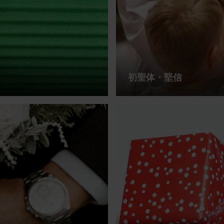
初聖体・堅信