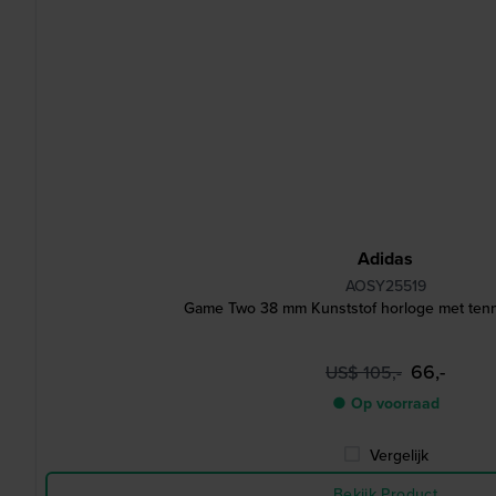
Adidas
AOSY25519
Game Two 38 mm Kunststof horloge met tenn
66,-
US$ 105,-
● Op voorraad
Vergelijk
Bekijk Product