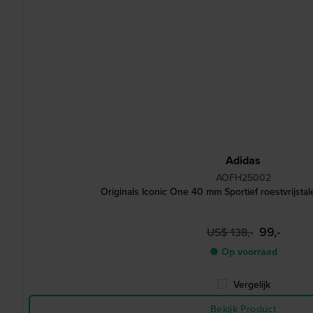
Adidas
AOFH25002
Originals Iconic One 40 mm Sportief roestvrijsta
99,-
US$ 138,-
● Op voorraad
Vergelijk
Bekijk Product