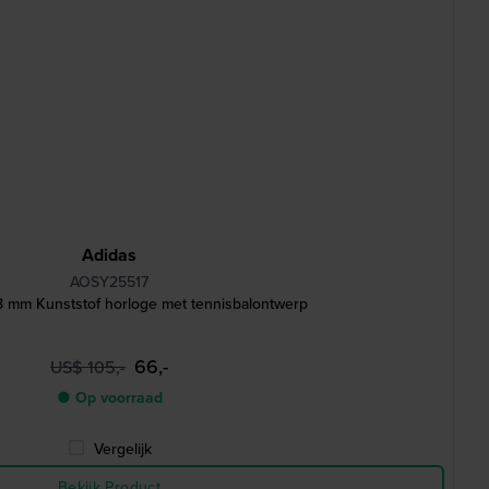
Adidas
AOSY25517
 mm Kunststof horloge met tennisbalontwerp
66,-
US$ 105,-
● Op voorraad
Vergelijk
Bekijk Product