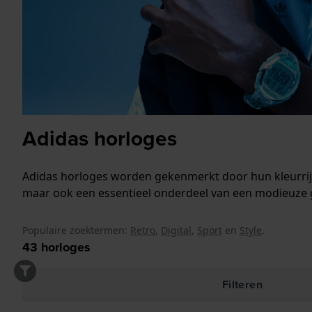
Adidas horloges
Adidas horloges worden gekenmerkt door hun kleurrijke 
maar ook een essentieel onderdeel van een modieuze g
Populaire zoektermen:
Retro
,
Digital
,
Sport
en
Style
.
43
horloges
Filteren