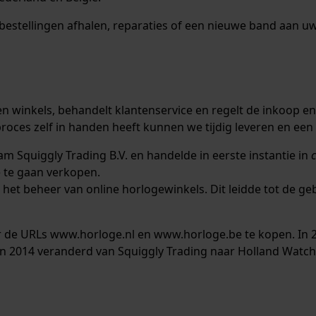
estellingen afhalen, reparaties of een nieuwe band aan uw 
n winkels, behandelt klantenservice en regelt de inkoop e
oces zelf in handen heeft kunnen we tijdig leveren en een
m Squiggly Trading B.V. en handelde in eerste instantie in
e te gaan verkopen.
r het beheer van online horlogewinkels. Dit leidde tot de
or de URLs www.horloge.nl en www.horloge.be te kopen. In 
in 2014 veranderd van Squiggly Trading naar Holland Watc