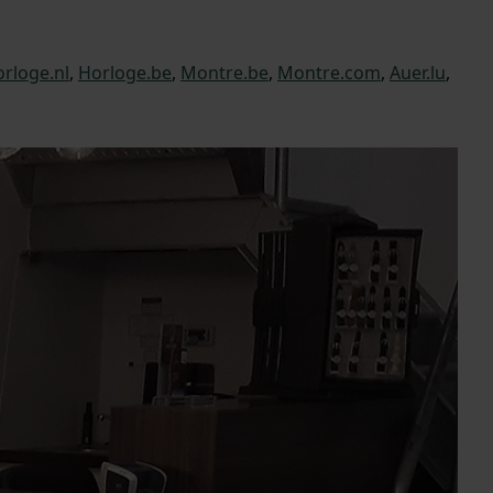
rloge.nl
,
Horloge.be
,
Montre.be
,
Montre.com
,
Auer.lu
,