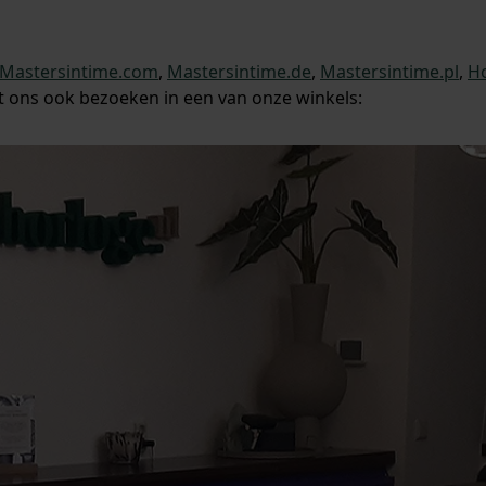
Mastersintime.com
,
Mastersintime.de
,
Mastersintime.pl
,
Ho
t ons ook bezoeken in een van onze winkels: