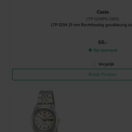
Casio
LTP-1234PG-7AEG
LTP-1234 21 mm Rechthoekig goudkleurig d
66,-
● Op voorraad
Vergelijk
Bekijk Product