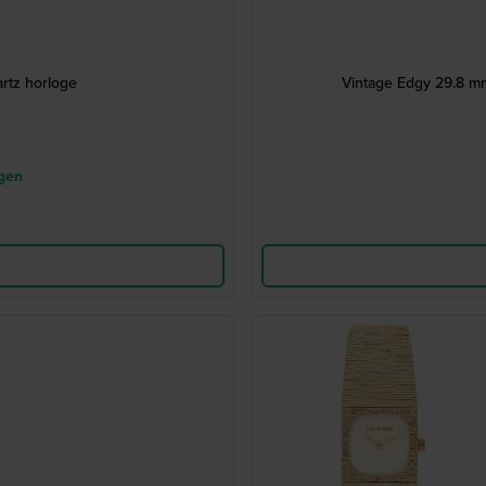
rtz horloge
Vintage Edgy 29.8 mm
agen