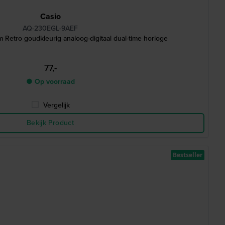
Casio
AQ-230EGL-9AEF
 Retro goudkleurig analoog-digitaal dual-time horloge
77,-
● Op voorraad
Vergelijk
Bekijk Product
Bestseller