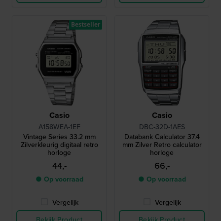
Bestseller
Casio
Casio
A158WEA-1EF
DBC-32D-1AES
Vintage Series 33.2 mm
Databank Calculator 37.4
Zilverkleurig digitaal retro
mm Zilver Retro calculator
horloge
horloge
44,-
66,-
● Op voorraad
● Op voorraad
Vergelijk
Vergelijk
Bekijk Product
Bekijk Product