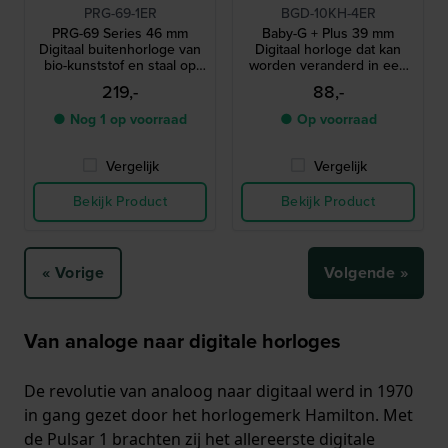
PRG-69-1ER
BGD-10KH-4ER
PRG-69 Series 46 mm
Baby-G + Plus 39 mm
Digitaal buitenhorloge van
Digitaal horloge dat kan
bio-kunststof en staal op
worden veranderd in een
zonne-energie
hanger
219,-
88,-
● Nog 1 op voorraad
● Op voorraad
Vergelijk
Vergelijk
Bekijk Product
Bekijk Product
« Vorige
Volgende »
Van analoge naar digitale horloges
De revolutie van analoog naar digitaal werd in 1970
in gang gezet door het horlogemerk Hamilton. Met
de Pulsar 1 brachten zij het allereerste digitale