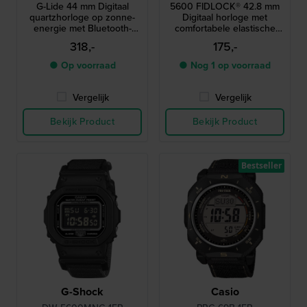
G-Lide 44 mm Digitaal
5600 FIDLOCK® 42.8 mm
quartzhorloge op zonne-
Digitaal horloge met
energie met Bluetooth-
comfortabele elastische
verbinding en MIP-display
band en FIDLOCK®
318,-
175,-
magnetische sluiting
● Op voorraad
● Nog 1 op voorraad
Vergelijk
Vergelijk
Bekijk Product
Bekijk Product
Bestseller
G-Shock
Casio