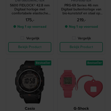
DW-5600MNC-1ER
PRG-69B-1ER
5600 FIDLOCK® 42.8 mm
PRG-69 Series 46 mm
Digitaal horloge met
Digitaal buitenhorloge van
comfortabele elastische
bio-kunststof en staal op
band en FIDLOCK®
zonne-energie
175,-
219,-
magnetische sluiting
● Nog 1 op voorraad
● Nog 1 op voorraad
Vergelijk
Vergelijk
Bekijk Product
Bekijk Product
Bestseller
Bestseller
Casio
G-Shock