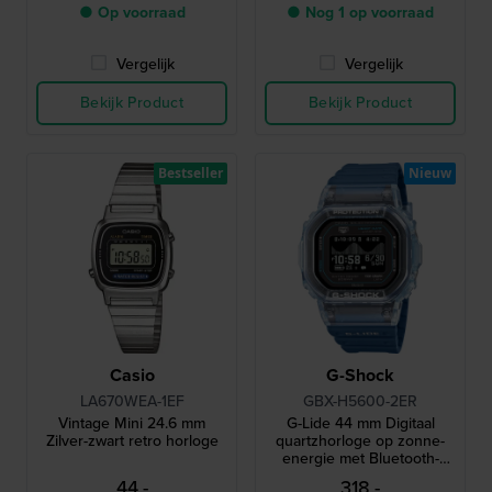
● Op voorraad
● Nog 1 op voorraad
Vergelijk
Vergelijk
Bekijk Product
Bekijk Product
Bestseller
Nieuw
Casio
G-Shock
LA670WEA-1EF
GBX-H5600-2ER
Vintage Mini 24.6 mm
G-Lide 44 mm Digitaal
Zilver-zwart retro horloge
quartzhorloge op zonne-
energie met Bluetooth-
verbinding en MIP-display
44,-
318,-