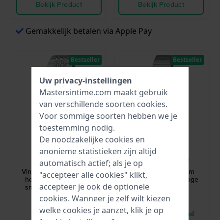
Bekijk Product
Bekijk Product
Gemakkelijk betalen via Apple Pay
Bestseller
Bestseller
Uw privacy-instellingen
Mastersintime.com maakt gebruik
van verschillende soorten
cookies
.
Voor sommige soorten hebben we je
toestemming nodig.
De noodzakelijke cookies en
Casio
Casio
anonieme statistieken zijn altijd
ABL-100WE-1AEF
LA670WEA-4A2EF
automatisch actief; als je op
Vintage 37.9 mm Vintage
Vintage Mini 24.6 mm
"accepteer alle cookies" klikt,
horloge met Bluetooth
Zilver-rose retro horloge
accepteer je ook de optionele
smartphone koppeling
cookies. Wanneer je zelf wilt kiezen
88,-
44,-
welke cookies je aanzet, klik je op
● Op voorraad
● Nog 1 op voorraad