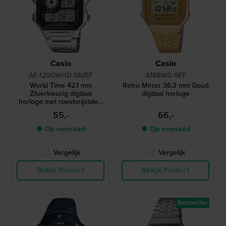
Casio
Casio
AE-1200WHD-1AVEF
A168WG-9EF
World Time 42.1 mm
Retro Mirror 36.3 mm Goud
Zilverkleurig digitaal
digitaal horloge
horloge met roestvrijstalen
armband
55,-
66,-
● Op voorraad
● Op voorraad
Vergelijk
Vergelijk
Bekijk Product
Bekijk Product
Bestseller