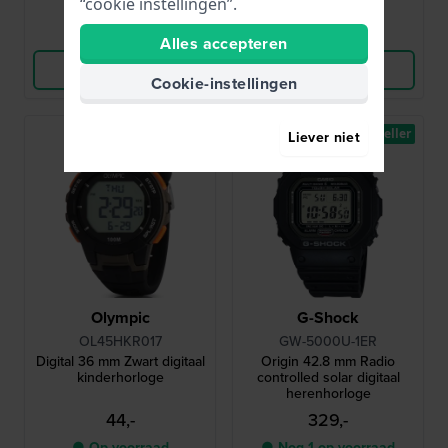
“cookie instellingen”.
Vergelijk
Vergelijk
Alles accepteren
Bekijk Product
Bekijk Product
Cookie-instellingen
Bestseller
Bestseller
Liever niet
Olympic
G-Shock
OL45HKR017
GW-5000U-1ER
Digital 36 mm Zwart digitaal
Origin 42.8 mm Radio
kinderhorloge
controlled solar digitaal
herenhorloge
44,-
329,-
● Op voorraad
● Nog 1 op voorraad