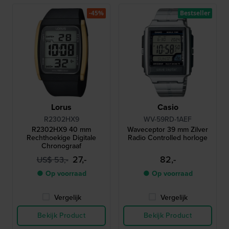
-45%
Bestseller
Lorus
Casio
R2302HX9
WV-59RD-1AEF
R2302HX9 40 mm
Waveceptor 39 mm Zilver
Rechthoekige Digitale
Radio Controlled horloge
Chronograaf
27,-
82,-
US$ 53,-
● Op voorraad
● Op voorraad
Vergelijk
Vergelijk
Bekijk Product
Bekijk Product