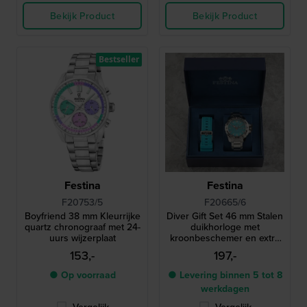
Bekijk Product
Bekijk Product
Bestseller
Festina
Festina
F20753/5
F20665/6
Boyfriend 38 mm Kleurrijke
Diver Gift Set 46 mm Stalen
quartz chronograaf met 24-
duikhorloge met
uurs wijzerplaat
kroonbeschemer en extra
siliconen band
153,-
197,-
● Op voorraad
● Levering binnen 5 tot 8
werkdagen
Vergelijk
Vergelijk