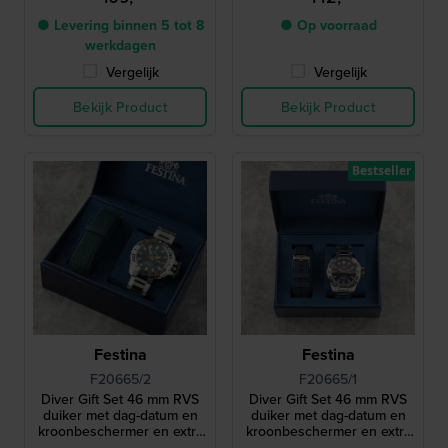
● Levering binnen 5 tot 8
● Op voorraad
werkdagen
Vergelijk
Vergelijk
Bekijk Product
Bekijk Product
Bestseller
Festina
Festina
F20665/2
F20665/1
Diver Gift Set 46 mm RVS
Diver Gift Set 46 mm RVS
duiker met dag-datum en
duiker met dag-datum en
kroonbeschermer en extra
kroonbeschermer en extra
band
band