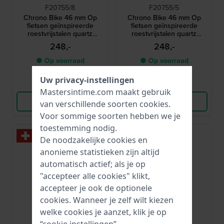
F20755/8
F20755/5
Chrono Bike 46 mm Op
Chrono Bike 46 mm Op
fietsen geïnspireerde
fietsen geïnspireerde
roestvrijstalen quartz
roestvrijstalen quartz
chronograaf
chronograaf
248,-
248,-
● Op voorraad
● Op voorraad
Uw privacy-instellingen
Vergelijk
Vergelijk
Mastersintime.com maakt gebruik
Bekijk Product
Bekijk Product
van verschillende soorten
cookies
.
Voor sommige soorten hebben we je
toestemming nodig.
De noodzakelijke cookies en
anonieme statistieken zijn altijd
automatisch actief; als je op
"accepteer alle cookies" klikt,
accepteer je ook de optionele
cookies. Wanneer je zelf wilt kiezen
welke cookies je aanzet, klik je op