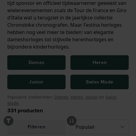
tijd sponsor en officieel tijdwaarnemer geweest van
wielerevenementen zoals de Tour de France en Giro
d’Italia wat u terugziet in de jaarlijkse collectie
Chronobike chronografen. Maar Festina horloges
hebben nog veel meer te bieden: van elegante
dameshorloges tot stijlvolle herenhorloges en
bijzondere kinderhorloges.
Dames
Heren
Junior
Swiss Made
Populaire zoektermen:
Dames
,
Heren
,
Junior
en
Swiss
Made
.
331
producten
Filteren