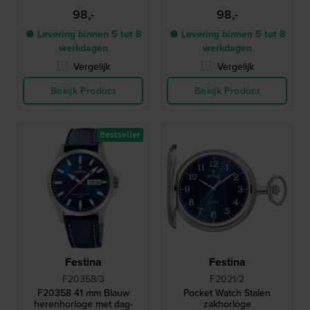
98,-
98,-
● Levering binnen 5 tot 8
● Levering binnen 5 tot 8
werkdagen
werkdagen
Vergelijk
Vergelijk
Bekijk Product
Bekijk Product
Bestseller
Festina
Festina
F20358/3
F2021/2
F20358 41 mm Blauw
Pocket Watch Stalen
herenhorloge met dag-
zakhorloge