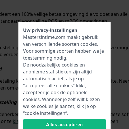
eert een 100% veilige betaalomgeving die voldoet aan alle 
n standaard voor veilige POS en mPOS omgevingen.
Uw privacy-instellingen
Mastersintime.com maakt gebruik
van verschillende soorten
cookies
.
bestelling nog niet is verzonden, doen we alles in onze mo
Voor sommige soorten hebben we je
ag verder helpen.
toestemming nodig.
De noodzakelijke cookies en
d
anonieme statistieken zijn altijd
automatisch actief; als je op
taling kunt doen met uw creditcard op onze website. Neem 
"accepteer alle cookies" klikt,
en om een succesvolle betaling te doen.
accepteer je ook de optionele
cookies. Wanneer je zelf wilt kiezen
estelling wordt niet geaccepteerd
welke cookies je aanzet, klik je op
“cookie instellingen”.
herkenning. Uw bestelling is waarschijnlijk door deze so
t onze
klantenservice
, zodat zij u verder kunnen helpen.
Alles accepteren