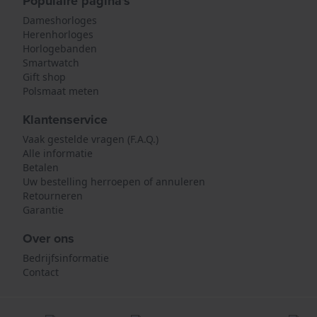
Populaire pagina's
Dameshorloges
Herenhorloges
Horlogebanden
Smartwatch
Gift shop
Polsmaat meten
Klantenservice
Vaak gestelde vragen (F.A.Q.)
Alle informatie
Betalen
Uw bestelling herroepen of annuleren
Retourneren
Garantie
Over ons
Bedrijfsinformatie
Contact