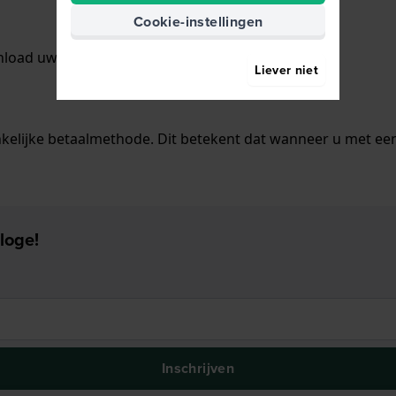
Cookie-instellingen
wnload uw factuur op de
'Mijn bestelling pagina'.
Liever niet
nkelijke betaalmethode. Dit betekent dat wanneer u met een
loge!
Inschrijven