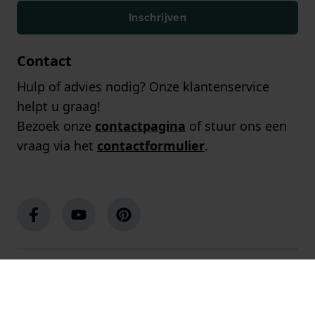
Inschrijven
Contact
Hulp of advies nodig? Onze klantenservice
helpt u graag!
Bezoek onze
contactpagina
of stuur ons een
vraag via het
contactformulier
.
Populaire merken
Populaire pagina's