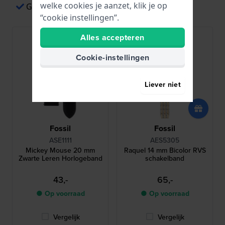
welke cookies je aanzet, klik je op
Gemakkelijk betalen via Apple Pay
“cookie instellingen”.
Alles accepteren
Cookie-instellingen
Liever niet
Fossil
Fossil
ASE1111
AES5305
Mickey Mouse 20 mm
Raquel 14 mm Bicolor RVS
Zwarte Leren Horlogeband
schakelband
43,-
65,-
● Op voorraad
● Op voorraad
Vergelijk
Vergelijk