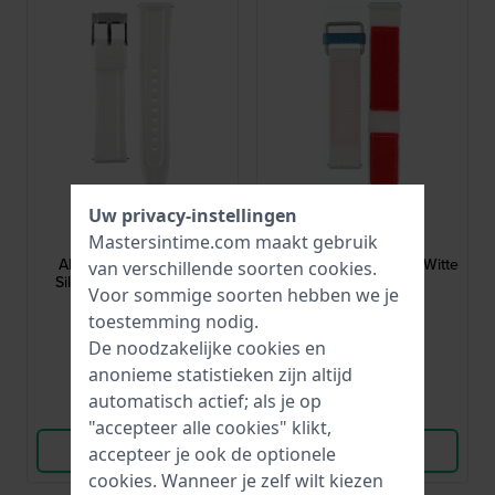
Uw privacy-instellingen
Fossil
Fossil
Mastersintime.com maakt gebruik
AAM4487
ALE1194
AM4487 20 mm Witte
Mickey Mouse 20 mm Witte
van verschillende soorten
cookies
.
Siliconen Horlogeband
textielen band
Voor sommige soorten hebben we je
toestemming nodig.
25,-
32,-
US$ 33,-
De noodzakelijke cookies en
● Op voorraad
● Op voorraad
anonieme statistieken zijn altijd
automatisch actief; als je op
Vergelijk
Vergelijk
"accepteer alle cookies" klikt,
Bekijk Product
Bekijk Product
accepteer je ook de optionele
cookies. Wanneer je zelf wilt kiezen