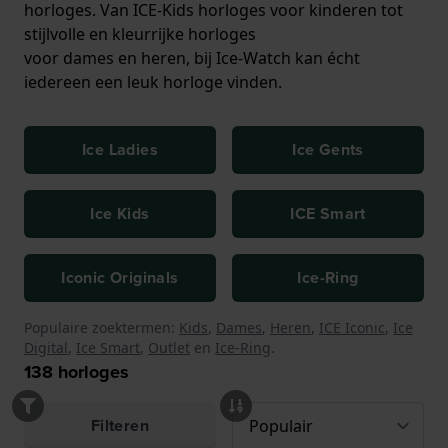
horloges. Van ICE-Kids horloges voor kinderen tot
stijlvolle en kleurrijke horloges
voor dames en heren, bij Ice-Watch kan écht
iedereen een leuk horloge vinden.
Ice Ladies
Ice Gents
Ice Kids
ICE Smart
Iconic Originals
Ice-Ring
Populaire zoektermen:
Kids
,
Dames
,
Heren
,
ICE Iconic
,
Ice
Digital
,
Ice Smart
,
Outlet
en
Ice-Ring
.
138
horloges
Filteren