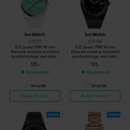
Ice-Watch
Ice-Watch
025773
025768
ICE power PW1 41 mm
ICE power PW1 41 mm
Klassiek ontwerp kunststof
Klassiek ontwerp kunststof
quartzshorloge met stalen
quartzshorloge met stalen
lunette en saffierglas
lunette en saffierglas
131,-
131,-
● Op voorraad
● Op voorraad
Vergelijk
Vergelijk
Bekijk Product
Bekijk Product
Nieuw
Nieuw