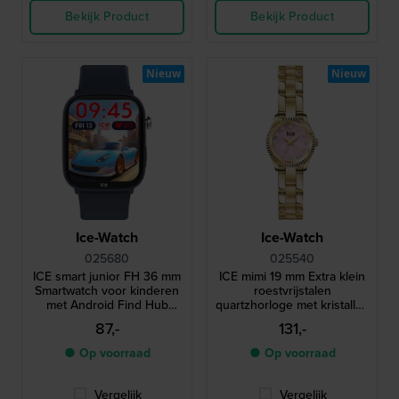
Bekijk Product
Bekijk Product
Nieuw
Nieuw
Ice-Watch
Ice-Watch
025680
025540
ICE smart junior FH 36 mm
ICE mimi 19 mm Extra klein
Smartwatch voor kinderen
roestvrijstalen
met Android Find Hub
quartzhorloge met kristallen
geolocatie functionaliteit
indexen
87,-
131,-
● Op voorraad
● Op voorraad
Vergelijk
Vergelijk