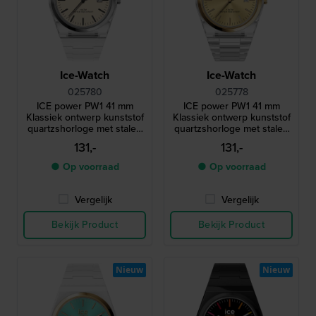
Ice-Watch
Ice-Watch
025780
025778
ICE power PW1 41 mm
ICE power PW1 41 mm
Klassiek ontwerp kunststof
Klassiek ontwerp kunststof
quartzshorloge met stalen
quartzshorloge met stalen
lunette en saffierglas
lunette en saffierglas
131,-
131,-
● Op voorraad
● Op voorraad
Vergelijk
Vergelijk
Bekijk Product
Bekijk Product
Nieuw
Nieuw