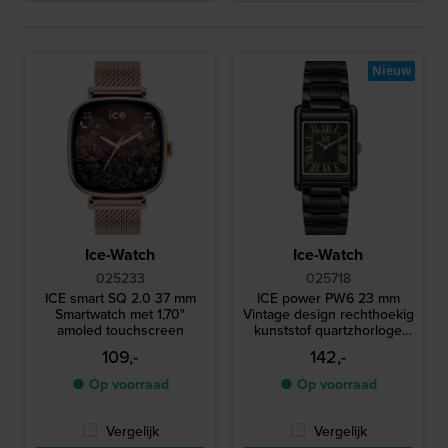
Nieuw
Ice-Watch
Ice-Watch
025233
025718
ICE smart SQ 2.0 37 mm
ICE power PW6 23 mm
Smartwatch met 1,70"
Vintage design rechthoekig
amoled touchscreen
kunststof quartzhorloge
met Romeinse indexen
109,-
142,-
● Op voorraad
● Op voorraad
Vergelijk
Vergelijk