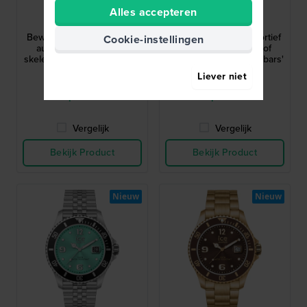
Ice-Watch
Ice-Watch
Alles accepteren
025685
025684
Bewatch 2 48 mm Sportief
Bewatch 2 48 mm Sportief
Cookie-instellingen
automatisch kunststof
automatisch kunststof
skelethorloge met 'bullbars'
skelethorloge met 'bullbars'
186,-
186,-
Liever niet
● Op voorraad
● Op voorraad
Vergelijk
Vergelijk
Bekijk Product
Bekijk Product
Nieuw
Nieuw