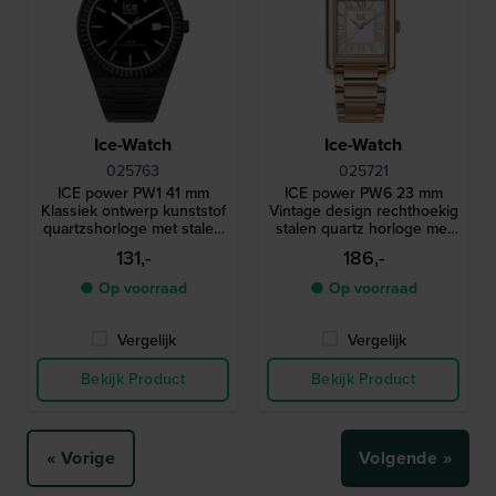
Ice-Watch
Ice-Watch
025763
025721
ICE power PW1 41 mm
ICE power PW6 23 mm
Klassiek ontwerp kunststof
Vintage design rechthoekig
quartzshorloge met stalen
stalen quartz horloge met
lunette en saffierglas
Romeinse indexen
131,-
186,-
● Op voorraad
● Op voorraad
Vergelijk
Vergelijk
Bekijk Product
Bekijk Product
« Vorige
Volgende »