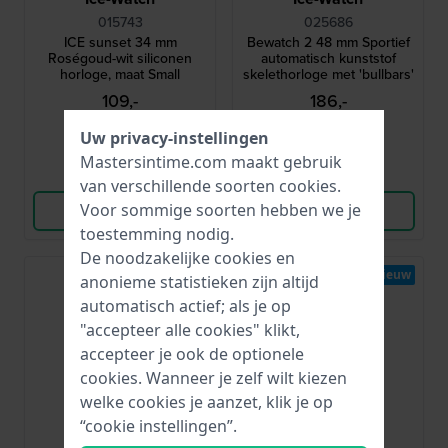
015743
025686
ICE sunset 34 mm
Bewatch 2 48 mm Sportief
Roségoud-wit siliconen
automatisch kunststof
horloge, maat Small
skelethorloge met 'bullbars'
109,-
186,-
● Op voorraad
● Op voorraad
Uw privacy-instellingen
Mastersintime.com maakt gebruik
Vergelijk
Vergelijk
van verschillende soorten
cookies
.
Voor sommige soorten hebben we je
Bekijk Product
Bekijk Product
toestemming nodig.
De noodzakelijke cookies en
Nieuw
Nieuw
anonieme statistieken zijn altijd
automatisch actief; als je op
"accepteer alle cookies" klikt,
accepteer je ook de optionele
cookies. Wanneer je zelf wilt kiezen
welke cookies je aanzet, klik je op
“cookie instellingen”.