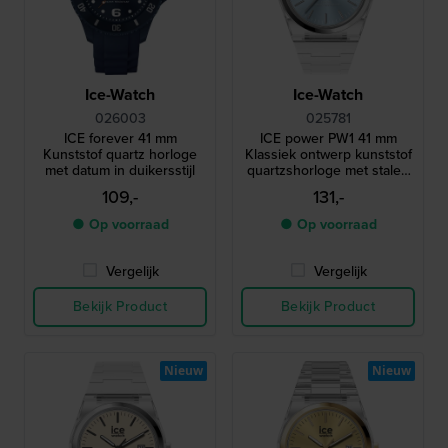
Ice-Watch
Ice-Watch
026003
025781
ICE forever 41 mm
ICE power PW1 41 mm
Kunststof quartz horloge
Klassiek ontwerp kunststof
met datum in duikersstijl
quartzshorloge met stalen
lunette en saffierglas
109,-
131,-
● Op voorraad
● Op voorraad
Vergelijk
Vergelijk
Bekijk Product
Bekijk Product
Nieuw
Nieuw