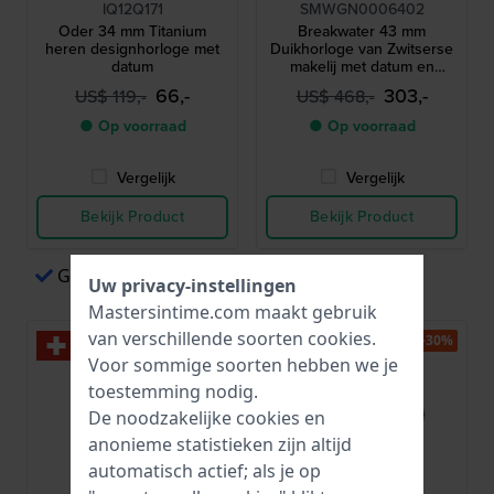
IQ12Q171
SMWGN0006402
Oder 34 mm Titanium
Breakwater 43 mm
heren designhorloge met
Duikhorloge van Zwitserse
datum
makelij met datum en
interne duikring
66,-
303,-
US$ 119,-
US$ 468,-
● Op voorraad
● Op voorraad
Vergelijk
Vergelijk
Bekijk Product
Bekijk Product
Gemakkelijk betalen via Apple Pay
Uw privacy-instellingen
Mastersintime.com maakt gebruik
van verschillende soorten
cookies
.
-40%
-30%
Voor sommige soorten hebben we je
toestemming nodig.
De noodzakelijke cookies en
anonieme statistieken zijn altijd
automatisch actief; als je op