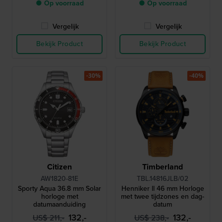
● Op voorraad
● Op voorraad
Vergelijk
Vergelijk
Bekijk Product
Bekijk Product
-30%
-40%
Citizen
Timberland
AW1820-81E
TBL.14816JLB/02
Sporty Aqua 36.8 mm Solar
Henniker ll 46 mm Horloge
horloge met
met twee tijdzones en dag-
datumaanduiding
datum
132,-
132,-
US$ 211,-
US$ 238,-