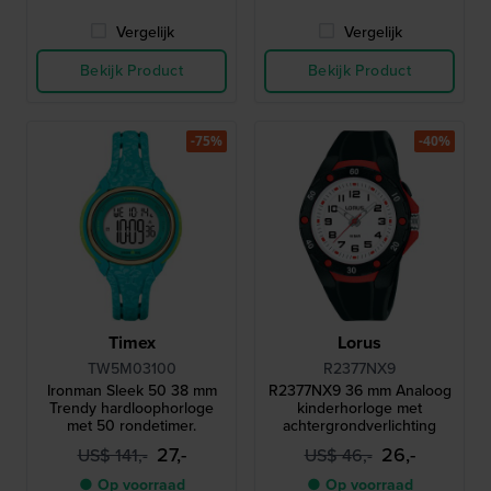
Vergelijk
Vergelijk
Bekijk Product
Bekijk Product
-75%
-40%
Timex
Lorus
TW5M03100
R2377NX9
Ironman Sleek 50 38 mm
R2377NX9 36 mm Analoog
Trendy hardloophorloge
kinderhorloge met
met 50 rondetimer.
achtergrondverlichting
27,-
26,-
US$ 141,-
US$ 46,-
● Op voorraad
● Op voorraad