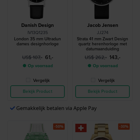
Danish Design
Jacob Jensen
IV13Q1235
JJ274
London 35 mm Ultradun
Strata 41 mm Zwart Design
dames designhorloge
quartz herenhorloge met
datumaanduiding
61,-
143,-
US$ 107,-
US$ 262,-
● Op voorraad
● Op voorraad
Vergelijk
Vergelijk
Bekijk Product
Bekijk Product
Gemakkelijk betalen via Apple Pay
-50%
-30%