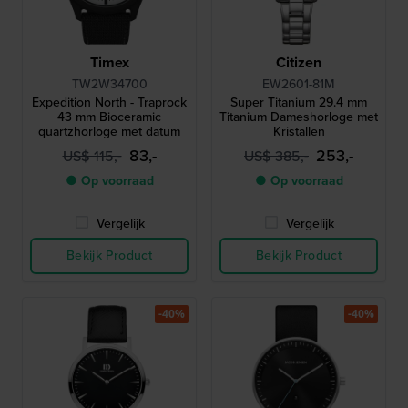
Timex
Citizen
TW2W34700
EW2601-81M
Expedition North - Traprock
Super Titanium 29.4 mm
43 mm Bioceramic
Titanium Dameshorloge met
quartzhorloge met datum
Kristallen
83,-
253,-
US$ 115,-
US$ 385,-
● Op voorraad
● Op voorraad
Vergelijk
Vergelijk
Bekijk Product
Bekijk Product
-40%
-40%