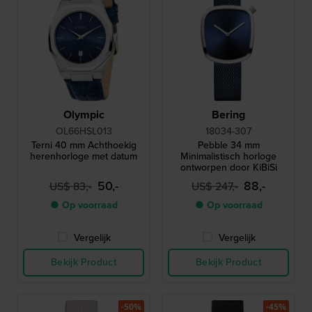
Olympic
Bering
OL66HSL013
18034-307
Terni 40 mm Achthoekig
Pebble 34 mm
herenhorloge met datum
Minimalistisch horloge
ontworpen door KiBiSi
50,-
88,-
US$ 83,-
US$ 247,-
● Op voorraad
● Op voorraad
Vergelijk
Vergelijk
Bekijk Product
Bekijk Product
-50%
-45%