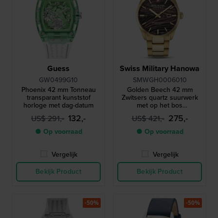
Guess
Swiss Military Hanowa
GW0499G10
SMWGH0006010
Phoenix 42 mm Tonneau
Golden Beech 42 mm
transparant kunststof
Zwitsers quartz suurwerk
horloge met dag-datum
met op het bos
geïnspireerde wijzerplaat
132,-
275,-
US$ 291,-
US$ 421,-
● Op voorraad
● Op voorraad
Vergelijk
Vergelijk
Bekijk Product
Bekijk Product
-50%
-50%