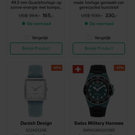
49.3 mm Quartzhorloge op
made horloge gemaakt van
zonne-energie met kompas,
gerecycled kunststof
barometer, thermometer en
165,-
330,-
US$ 364,-
US$ 930,-
hoogtemeter
● Op voorraad
● Op voorraad
Vergelijk
Vergelijk
Bekijk Product
Bekijk Product
-45%
-35%
Danish Design
Swiss Military Hanowa
IV24Q1248
SMWGN0001185