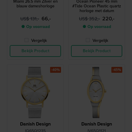
Miami 26.5 mm Zilver en
Ocean Pioneer 45 mm
blauw dameshorloge
#Tide Ocean Plastic quartz
horloge met datum
66,-
220,-
US$ 131,-
US$ 352,-
● Op voorraad
● Op voorraad
Vergelijk
Vergelijk
Bekijk Product
Bekijk Product
-40%
-45%
Danish Design
Danish Design
IQ65Q1235
IV65Q1121