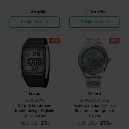
Vergelijk
Vergelijk
Bekijk Product
Bekijk Product
-45%
-30%
Lorus
Orient
R2302HX9
RA-WJ0001E10B
R2302HX9 40 mm
Mako 40 Solar 39.9 mm
Rechthoekige Digitale
Solar duikhorloge met
Chronograaf
datum
27,-
253,-
US$ 53,-
US$ 385,-