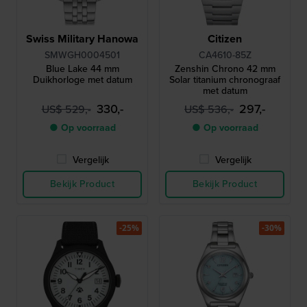
Swiss Military Hanowa
Citizen
SMWGH0004501
CA4610-85Z
Blue Lake 44 mm
Zenshin Chrono 42 mm
Duikhorloge met datum
Solar titanium chronograaf
met datum
330,-
297,-
US$ 529,-
US$ 536,-
● Op voorraad
● Op voorraad
Vergelijk
Vergelijk
Bekijk Product
Bekijk Product
-25%
-30%