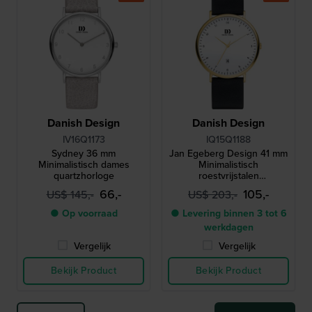
Danish Design
Danish Design
IV16Q1173
IQ15Q1188
Sydney 36 mm
Jan Egeberg Design 41 mm
Minimalistisch dames
Minimalistisch
quartzhorloge
roestvrijstalen
quartzhorloge met datum
66,-
105,-
US$ 145,-
US$ 203,-
● Op voorraad
● Levering binnen 3 tot 6
werkdagen
Vergelijk
Vergelijk
Bekijk Product
Bekijk Product