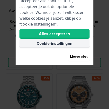
"accepteer alle cookies" klikt,
accepteer je ook de optionele
Swiss Military Hanowa
Orient
cookies. Wanneer je zelf wilt kiezen
SMWGK0005601
RA-WJ0004Y10B
welke cookies je aanzet, klik je op
Roadrunner Advanced 43
Mako 40 Solar 39.9 mm
“cookie instellingen”.
mm Quartz horloge van
Solar duikhorloge met
Zwitserse makelij met dag-
datum
en 24-uurs wijzerplaat
Alles accepteren
275,-
253,-
US$ 514,-
US$ 385,-
● Op voorraad
● Op voorraad
Cookie-instellingen
Vergelijk
Vergelijk
Liever niet
Bekijk Product
Bekijk Product
-35%
-40%