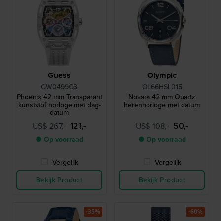
Guess
Olympic
GW0499G3
OL66HSL015
Phoenix 42 mm Transparant
Novara 42 mm Quartz
kunststof horloge met dag-
herenhorloge met datum
datum
121,-
50,-
US$ 267,-
US$ 108,-
● Op voorraad
● Op voorraad
Vergelijk
Vergelijk
Bekijk Product
Bekijk Product
-35%
-60%