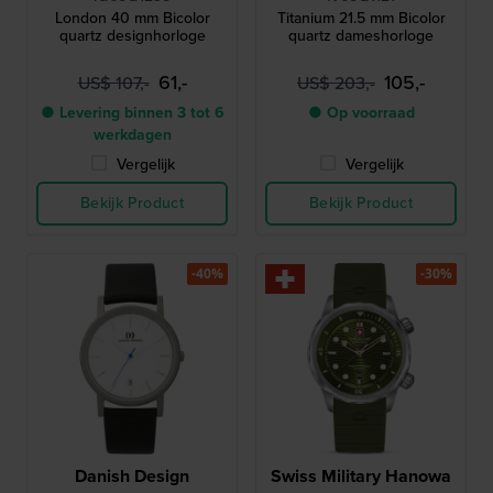
London 40 mm Bicolor
Titanium 21.5 mm Bicolor
quartz designhorloge
quartz dameshorloge
61,-
105,-
US$ 107,-
US$ 203,-
● Levering binnen 3 tot 6
● Op voorraad
werkdagen
Vergelijk
Vergelijk
Bekijk Product
Bekijk Product
-40%
-30%
Danish Design
Swiss Military Hanowa