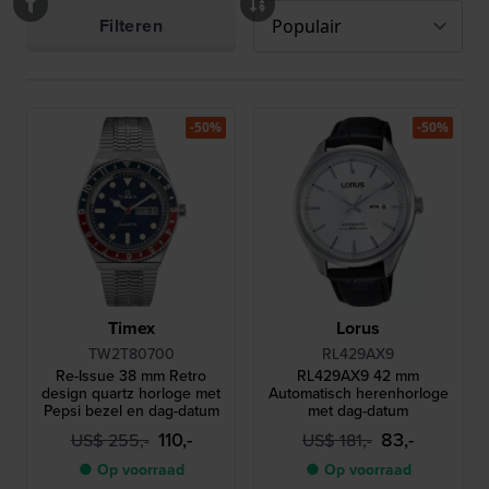
Filteren
-50%
-50%
Timex
Lorus
TW2T80700
RL429AX9
Re-Issue 38 mm Retro
RL429AX9 42 mm
design quartz horloge met
Automatisch herenhorloge
Pepsi bezel en dag-datum
met dag-datum
110,-
83,-
US$ 255,-
US$ 181,-
● Op voorraad
● Op voorraad