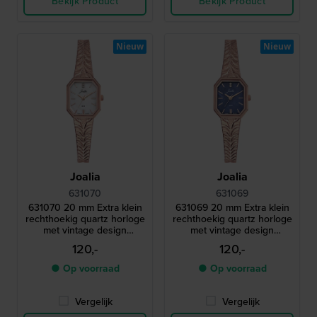
Bekijk Product
Bekijk Product
Nieuw
Nieuw
Joalia
Joalia
631070
631069
631070 20 mm Extra klein
631069 20 mm Extra klein
rechthoekig quartz horloge
rechthoekig quartz horloge
met vintage design
met vintage design
milanese armband
milanese armband
120,-
120,-
● Op voorraad
● Op voorraad
Vergelijk
Vergelijk