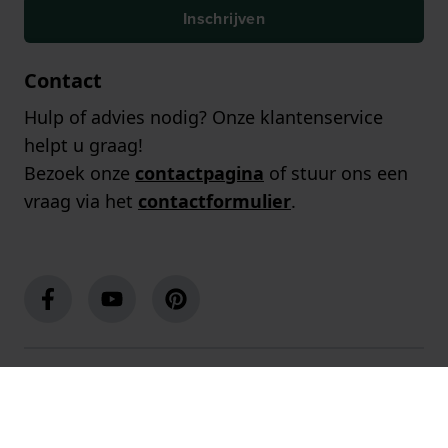
Inschrijven
Contact
Hulp of advies nodig? Onze klantenservice
helpt u graag!
Bezoek onze
contactpagina
of stuur ons een
vraag via het
contactformulier
.
Populaire merken
Populaire pagina's