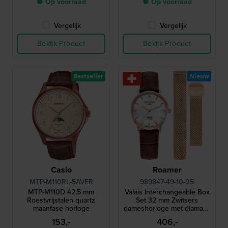
● Op voorraad
● Op voorraad
Vergelijk
Vergelijk
Bekijk Product
Bekijk Product
Bestseller
Nieuw
Casio
Roamer
MTP-M110RL-5AVER
989847-49-10-05
MTP-M110D 42.5 mm
Valais Interchangeable Box
Roestvrijstalen quartz
Set 32 mm Zwitsers
maanfase horloge
dameshorloge met diamant,
leren band en mesh-
153,-
406,-
armband