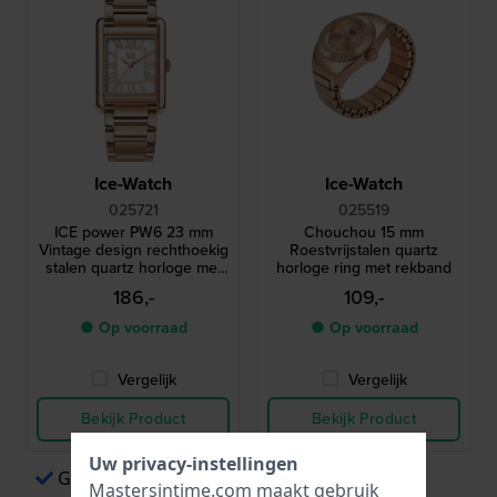
Ice-Watch
Ice-Watch
025721
025519
ICE power PW6 23 mm
Chouchou 15 mm
Vintage design rechthoekig
Roestvrijstalen quartz
stalen quartz horloge met
horloge ring met rekband
Romeinse indexen
186,-
109,-
● Op voorraad
● Op voorraad
Vergelijk
Vergelijk
Bekijk Product
Bekijk Product
Uw privacy-instellingen
Gemakkelijk betalen via Apple Pay
Mastersintime.com maakt gebruik