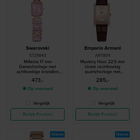
Swarovski
Emporio Armani
5729843
AR11814
Millenia 17 mm
Mystery Hour 22.5 mm
Dameshorloge met
Uniek rechthoekig
achthoekige kristallen
quartzhorloge met
armband
springend uur en kristallen
473,-
285,-
● Op voorraad
● Op voorraad
Vergelijk
Vergelijk
Bekijk Product
Bekijk Product
Nieuw
Nieuw