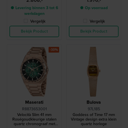
2.808,-
1.976,-
● Levering binnen 3 tot 6
● Op voorraad
werkdagen
Vergelijk
Vergelijk
Bekijk Product
Bekijk Product
-30%
Maserati
Bulova
R8873653001
97L185
Velocità Slim 41 mm
Goddess of Time 17 mm
Roségoudkleurige stalen
Vintage design extra klein
quartz chronograaf met
quartz horloge