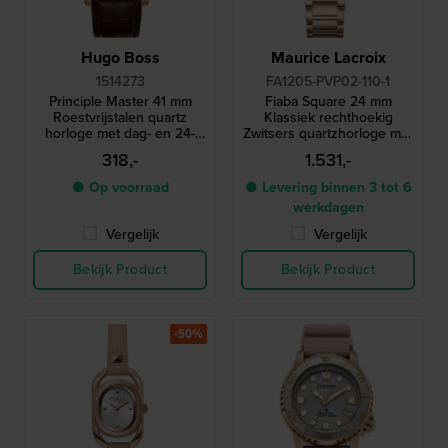
Hugo Boss
Maurice Lacroix
1514273
FA1205-PVP02-110-1
Principle Master 41 mm
Fiaba Square 24 mm
Roestvrijstalen quartz
Klassiek rechthoekig
horloge met dag- en 24-
Zwitsers quartzhorloge met
uurs wijzerplaat
Romeinse indexen
318,-
1.531,-
● Op voorraad
● Levering binnen 3 tot 6
werkdagen
Vergelijk
Vergelijk
Bekijk Product
Bekijk Product
-50%