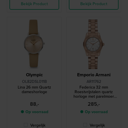
Bekijk Product
Bekijk Product
Olympic
Emporio Armani
OL82DSL011B
AR11762
Lina 26 mm Quartz
Federica 32 mm
dameshorloge
Roestvrijstalen quartz
horloge met parelmoer
wijzerplaat, geribbelde
88,-
285,-
lunette en datum
● Op voorraad
● Op voorraad
Vergelijk
Vergelijk