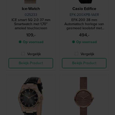
Ice-Watch
Casio Edifice
025233
EFK-200XPB-1AER
ICE smart SQ 2.0 37 mm
EFK-200 38 mm
Smartwatch met 1,70"
Automatisch horloge van
amoled touchscreen
gesmeed koolstof met
roestvrijstalen lunette en
109,-
494,-
kunststof band
● Op voorraad
● Op voorraad
Vergelijk
Vergelijk
Bekijk Product
Bekijk Product