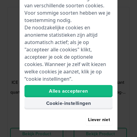
van verschillende soorten
cookies
.
Voor sommige soorten hebben we je
Nieuw
toestemming nodig.
De noodzakelijke cookies en
anonieme statistieken zijn altijd
automatisch actief; als je op
"accepteer alle cookies" klikt,
accepteer je ook de optionele
cookies. Wanneer je zelf wilt kiezen
Ice-Watch
Cluse
welke cookies je aanzet, klik je op
025541
CW26205
“cookie instellingen”.
ICE mimi 19 mm Extra klein
Quadrus 35 mm Vierkant
roestvrijstalen
roestvrijstalen
Alles accepteren
quartzhorloge met kristallen
quartzhorloge met dag-
indexen
datum
131,-
154,-
Cookie-instellingen
● Op voorraad
● Op voorraad
Liever niet
Vergelijk
Vergelijk
Bekijk Product
Bekijk Product