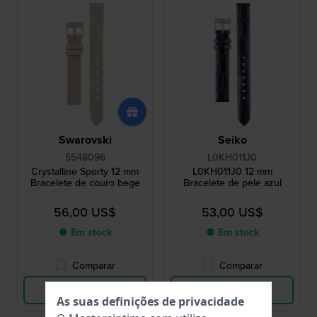
Swarovski
Seiko
5548096
L0KH011J0
Crystalline Sporty 12 mm
L0KH011J0 12 mm
Bracelete de couro bege
Bracelete de pele azul
56,00 US$
53,00 US$
● Em stock
● Em stock
Comparar
Comparar
Ver produto
Ver produto
As suas definições de privacidade