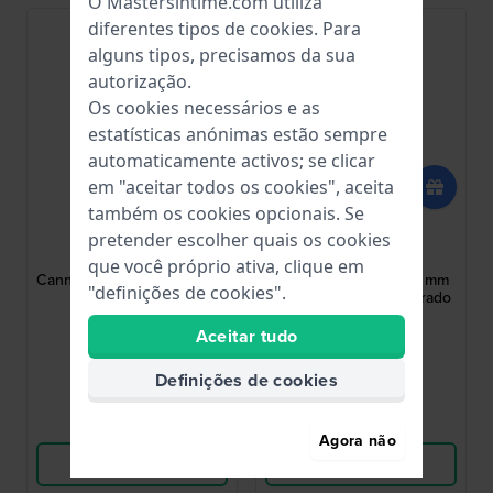
O Mastersintime.com utiliza
diferentes tipos de
cookies
. Para
alguns tipos, precisamos da sua
autorização.
Os cookies necessários e as
estatísticas anónimas estão sempre
automaticamente activos; se clicar
em "aceitar todos os cookies", aceita
também os cookies opcionais. Se
Lacoste
Fossil
pretender escolher quais os cookies
609303031
AES4735
que você próprio ativa, clique em
Cannes 12 mm Bracelete de
ES4735 Carlie Mini 12 mm
"definições de cookies".
pele azul
Bracelete de Aço dourado
revestido
Aceitar tudo
36,00 US$
65,00 US$
● Em stock
● Em stock
Definições de cookies
Comparar
Comparar
Agora não
Ver produto
Ver produto