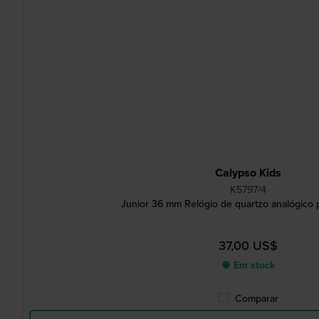
Calypso Kids
K5797/4
Junior 36 mm Relógio de quartzo analógico 
37,00 US$
● Em stock
Comparar