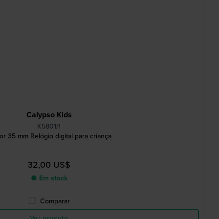
Calypso Kids
K5801/1
or 35 mm Relógio digital para criança
32,00 US$
● Em stock
Comparar
Ver produto