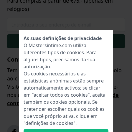
Para compras a partir de €75,- (apenas em
relógios)
As suas definições de privacidade
Inscrever-se
O Mastersintime.com utiliza
diferentes tipos de
cookies
. Para
Contacto
alguns tipos, precisamos da sua
autorização.
Tem alguma dúvida? A nossa equipa de apoio
Os cookies necessários e as
ao cliente terá todo o prazer em ajudá-lo!
estatísticas anónimas estão sempre
Visite a nossa
página de contacto
ou envie-
automaticamente activos; se clicar
nos uma pergunta através do
formulário de
em "aceitar todos os cookies", aceita
também os cookies opcionais. Se
contacto
.
pretender escolher quais os cookies
que você próprio ativa, clique em
"definições de cookies".