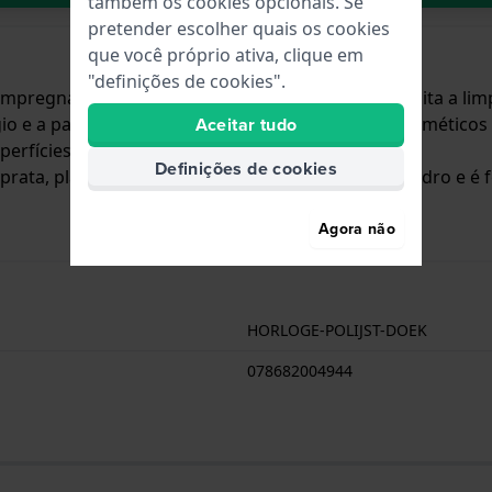
também os cookies opcionais. Se
pretender escolher quais os cookies
que você próprio ativa, clique em
"definições de cookies".
mpregnado com um agente de limpeza, o que facilita a limp
io e a parte externa escura para polir. Como os cosméticos 
Aceitar tudo
erfícies mate).
Definições de cookies
ata, platina, aço inoxidável, acrílico, cerâmica e vidro e é
Agora não
HORLOGE-POLIJST-DOEK
078682004944