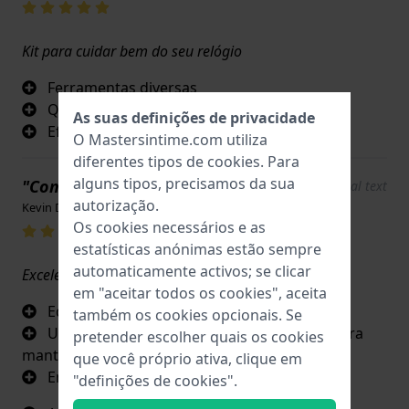
Kit para cuidar bem do seu relógio
Ferramentas diversas
Qualidade
As suas definições de privacidade
Eficaz
O Mastersintime.com utiliza
diferentes tipos de
cookies
. Para
alguns tipos, precisamos da sua
"Completo "
Show original text
autorização.
Kevin D’Haeselaer · 17 de junho de 2022
Os cookies necessários e as
estatísticas anónimas estão sempre
automaticamente activos; se clicar
Excelente
em "aceitar todos os cookies", aceita
Equipado com todo o tipo de ferramentas
também os cookies opcionais. Se
Um bom conjunto inicial para fazer mais para
pretender escolher quais os cookies
manter os seus relógios
que você próprio ativa, clique em
Em estojo prático e prático
"definições de cookies".