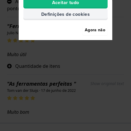
Até à data, não foram detectados quaisquer
Aceitar tudo
pontos negativos
Definições de cookies
"Ferramentas"
Agora não
Julio Nobre · 17 de junho de 2022
Muito útil
Quantidade de itens
"As ferramentas perfeitas "
Show original text
Tom van der Sluijs · 17 de junho de 2022
Muito bom