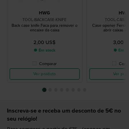
HWG
HW
TOOL-BACKCASE-KNIFE
TOOL-CASE
Back case knife Faca para remover o
Case opener Ferram
encaixe da caixa
abrir caixas d
2,00 US$
3,00 
● Em stock
● Em st
Comparar
Comp
Ver produto
Ver pro
Inscreva-se e receba um desconto de 5€ no
seu relógio!