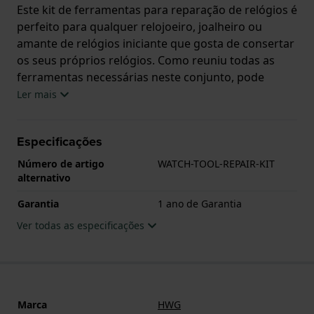
Este kit de ferramentas para reparação de relógios é
perfeito para qualquer relojoeiro, joalheiro ou
amante de relógios iniciante que gosta de consertar
os seus próprios relógios. Como reuniu todas as
ferramentas necessárias neste conjunto, pode
começar imediatamente!!
Ler mais
O conjunto é formado por:
- Abridor de caixa de relógio
Especificações
- Abridor da tampa traseira da caixa do relógio
Número de artigo
WATCH-TOOL-REPAIR-KIT
- Lâmina parte traseira caixa relógio
alternativo
- Removedor de elos
Garantia
1 ano de Garantia
- Ferramenta para pinos
- Pinças para peças de relógios
Ver todas as especificações
- Martelo de metal para relógio
- Caixa de peças sobressalentes
- Chaves de parafusos para relógios
Marca
HWG