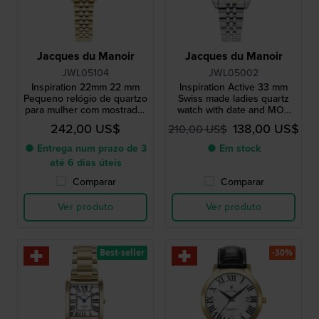
Jacques du Manoir
Jacques du Manoir
JWL05104
JWL05002
Inspiration 22mm 22 mm
Inspiration Active 33 mm
Pequeno relógio de quartzo
Swiss made ladies quartz
para mulher com mostrador
watch with date and MOP
Madrepérola preto
dial
242,00 US$
138,00 US$
210,00 US$
● Entrega num prazo de 3
● Em stock
até 6 dias úteis
Comparar
Comparar
Ver produto
Ver produto
Best-seller
-30%