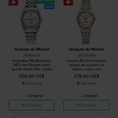
Best-seller
Novo
Jacques du Manoir
Jacques du Manoir
JWN06101
JWL05904
Inspiration Multifunction
Leonie 29 mm Pequeno
36.5 mm Elegant swiss
relógio de quartzo de
quartz watch with crystal
fabrico suíço com
indices
mostrador Madrepérola e
308,00 US$
275,00 US$
índices em cristal
● Em stock
● Em stock
Comparar
Comparar
Ver produto
Ver produto