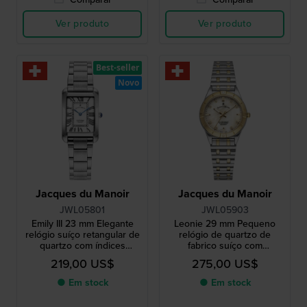
Ver produto
Ver produto
Best-seller
Novo
Jacques du Manoir
Jacques du Manoir
JWL05801
JWL05903
Emily III 23 mm Elegante
Leonie 29 mm Pequeno
relógio suíço retangular de
relógio de quartzo de
quartzo com índices
fabrico suíço com
romanos
mostrador Madrepérola e
219,00 US$
275,00 US$
índices em cristal
● Em stock
● Em stock