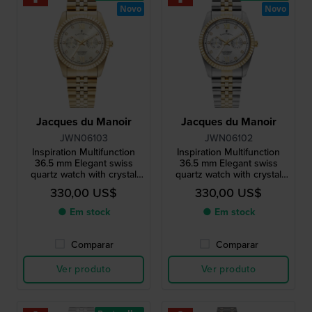
Novo
Novo
Jacques du Manoir
Jacques du Manoir
JWN06103
JWN06102
Inspiration Multifunction
Inspiration Multifunction
36.5 mm Elegant swiss
36.5 mm Elegant swiss
quartz watch with crystal
quartz watch with crystal
indices
indices
330,00 US$
330,00 US$
● Em stock
● Em stock
Comparar
Comparar
Ver produto
Ver produto