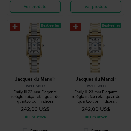
Ver produto
Ver produto
Best-seller
Best-seller
Jacques du Manoir
Jacques du Manoir
JWL05803
JWL05802
Emily III 23 mm Elegante
Emily III 23 mm Elegante
relógio suíço retangular de
relógio suíço retangular de
quartzo com índices
quartzo com índices
romanos
romanos
242,00 US$
242,00 US$
● Em stock
● Em stock
Comparar
Comparar