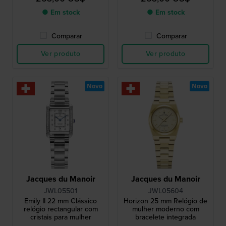
índices em cristal
índices em cristal
● Em stock
● Em stock
Comparar
Comparar
Ver produto
Ver produto
Novo
Novo
Jacques du Manoir
Jacques du Manoir
JWL05501
JWL05604
Emily II 22 mm Clássico
Horizon 25 mm Relógio de
relógio rectangular com
mulher moderno com
cristais para mulher
bracelete integrada