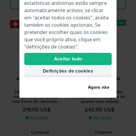
estatísticas anónimas estão sempre
Ver produto
Ver produto
automaticamente activos; se clicar
em "aceitar todos os cookies", aceita
Novo
Best-seller
também os cookies opcionais. Se
pretender escolher quais os cookies
que você próprio ativa, clique em
"definições de cookies".
Aceitar tudo
Definições de cookies
Jacques du Manoir
Jacques du Manoir
JWL06001
JWL05804
Agora não
Céline 29 mm Pequeno
Emily III 23 mm Elegante
relógio suíço de quartzo
relógio suíço retangular de
com coroa de cabochão e
quartzo com índices
índices romanos
romanos
219,00 US$
242,00 US$
● Em stock
● Em stock
Comparar
Comparar