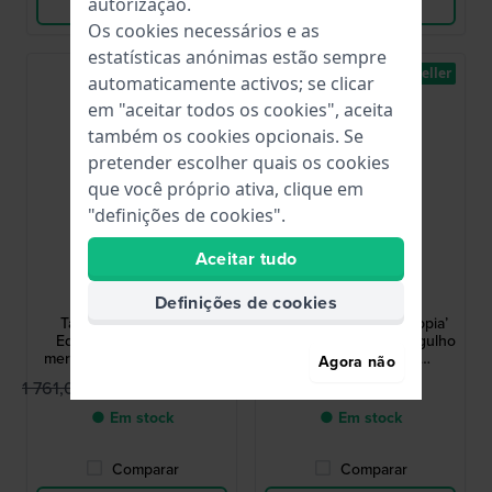
Ver produto
Ver produto
autorização.
Os cookies necessários e as
estatísticas anónimas estão sempre
Limitado
Best-seller
automaticamente activos; se clicar
em "aceitar todos os cookies", aceita
também os cookies opcionais. Se
pretender escolher quais os cookies
que você próprio ativa, clique em
"definições de cookies".
Aceitar tudo
Ligure
Ligure
LWT21007
LWT21005N
Definições de cookies
Tartaruga - Founders
Tartaruga ‘Nero di seppia’
Edition 41 mm GMT de
41 mm Relógio de mergulho
mergulho com movimento
para homem com
Agora não
Suíço
movimento suíço e
1 101,00 US$
1 085,00 US$
1 761,00 US$
revestimento DLC
● Em stock
● Em stock
Comparar
Comparar