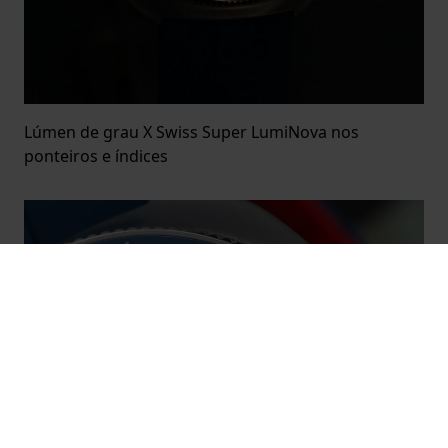
Lúmen de grau X Swiss Super LumiNova nos
ponteiros e índices