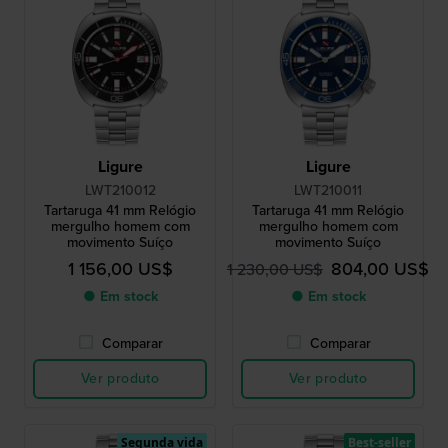
Ligure
Ligure
LWT210012
LWT210011
Tartaruga 41 mm Relógio
Tartaruga 41 mm Relógio
mergulho homem com
mergulho homem com
movimento Suíço
movimento Suíço
1 156,00 US$
804,00 US$
1 230,00 US$
● Em stock
● Em stock
Comparar
Comparar
Ver produto
Ver produto
Segunda vida
Best-seller