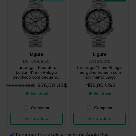
Ligure
Ligure
LWT21008-SC
LWT210010
Tartaruga - Founders
Tartaruga 41 mm Relógio
Edition 41 mm Relógio
mergulho homem com
devolvido com pequenos
movimento Suíço
riscos na parte de trás da
936,00 US$
1 156,00 US$
1 928,00 US$
caixa
● Em stock
● Em stock
Comparar
Comparar
Ver produto
Ver produto
Pagamentos fáceis através de Apple Pay