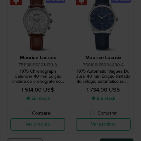
Maurice Lacroix
Maurice Lacroix
751138-SS001-130-3
756108-SS001-430-4
1975 Chronograph
1975 Automatic ‘Vagues Du
Calender 40 mm Edição
Jura’ 40 mm Edição limitada
limitada do cronógrafo com
do relógio automático suíço
calendário suíço
com data
1 514,00 US$
1 734,00 US$
● Em stock
● Em stock
Comparar
Comparar
Ver produto
Ver produto