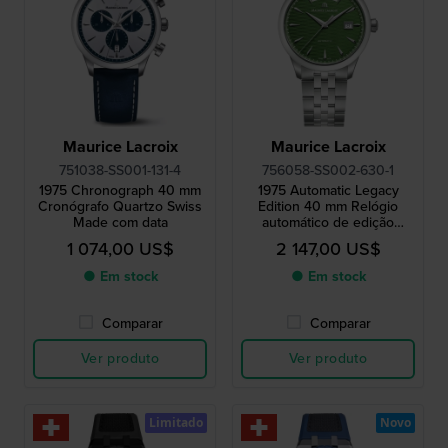
Maurice Lacroix
Maurice Lacroix
751038-SS001-131-4
756058-SS002-630-1
1975 Chronograph 40 mm
1975 Automatic Legacy
Cronógrafo Quartzo Swiss
Edition 40 mm Relógio
Made com data
automático de edição
limitada fabricado na Suíça
1 074,00 US$
2 147,00 US$
com um grande dia do mês
● Em stock
● Em stock
Comparar
Comparar
Ver produto
Ver produto
Limitado
Novo