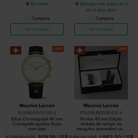
● Em stock
● Entrega num prazo de 3
até 6 dias úteis
Comparar
Comparar
Ver produto
Ver produto
-30%
-30%
Maurice Lacroix
Maurice Lacroix
EL1098-PVY01-110-2
PT6248-BRZ0B-430-4
Eliros Chronograph 40 mm
Pontos 43 mm Edição
Cronógrafo quartzo Suíço
limitada do relógio de
com data
mergulho automático com
caixa em bronze genuíno
809,00 US$
1 982,00 US$
1 229,00 US$
3 114,00 US$