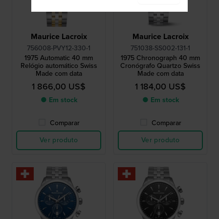
Maurice Lacroix
Maurice Lacroix
756008-PVY12-330-1
751038-SS002-131-1
1975 Automatic 40 mm
1975 Chronograph 40 mm
Relógio automático Swiss
Cronógrafo Quartzo Swiss
Made com data
Made com data
1 866,00 US$
1 184,00 US$
● Em stock
● Em stock
Comparar
Comparar
Ver produto
Ver produto