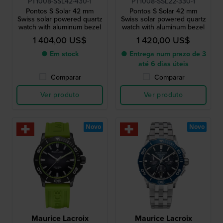
PT1008-SSL42-430-1
PT1008-SSL22-330-1
Pontos S Solar 42 mm
Pontos S Solar 42 mm
Swiss solar powered quartz
Swiss solar powered quartz
watch with aluminum bezel
watch with aluminum bezel
1 404,00 US$
1 420,00 US$
● Em stock
● Entrega num prazo de 3
até 6 dias úteis
Comparar
Comparar
Ver produto
Ver produto
Novo
Novo
Maurice Lacroix
Maurice Lacroix