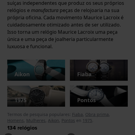
suíças independentes que produz os seus próprios
relógios e
manufactura
peças de relojoaria na sua
própria oficina. Cada movimento Maurice Lacroix é
cuidadosamente otimizado antes de ser utilizado.
Isso torna um relógio Maurice Lacroix uma peça
única e uma peça de joalheria particularmente
luxuosa e funcional.
Aikon
Fiaba
1975
Pontos
Termos de pesquisa populares:
Fiaba
,
Obra prima
,
Homens
,
Mulheres
,
Aikon
,
Pontos
en
1975
.
134
relógios