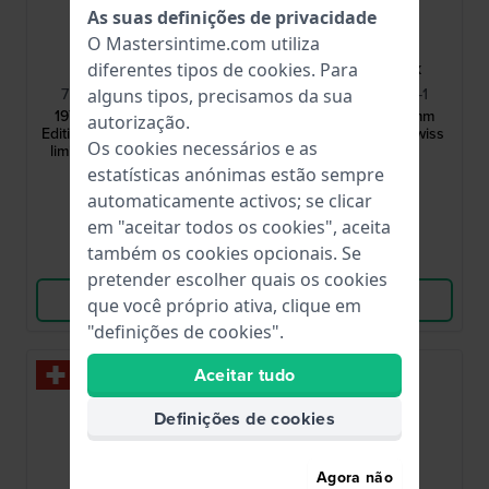
As suas definições de privacidade
O Mastersintime.com utiliza
Maurice Lacroix
Maurice Lacroix
diferentes tipos de
cookies
. Para
756207-SS001-130-2
756008-PVY12-130-1
alguns tipos, precisamos da sua
1975 Automatic Legacy
1975 Automatic 40 mm
autorização.
Edition 39 mm Swiss made
Relógio automático Swiss
Os cookies necessários e as
limited edition automatic
Made com data
watch with petite seconde
estatísticas anónimas estão sempre
2 477,00 US$
1 866,00 US$
automaticamente activos; se clicar
● Em stock
● Em stock
em "aceitar todos os cookies", aceita
também os cookies opcionais. Se
Comparar
Comparar
pretender escolher quais os cookies
Ver produto
Ver produto
que você próprio ativa, clique em
"definições de cookies".
Aceitar tudo
Definições de cookies
Agora não