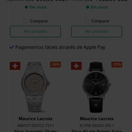
● Em stock
● Em stock
Comparar
Comparar
Ver produto
Ver produto
Pagamentos fáceis através de Apple Pay
-30%
-35%
Maurice Lacroix
Maurice Lacroix
AI6007-SS002-731-1
EL1118-SS001-310-1
Aikon Automatic 39 mm
Eliros 40 mm Relógio Suíço