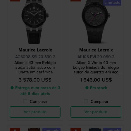
Limitado
Maurice Lacroix
Maurice Lacroix
AC6008-SSL20-330-2
AI1108-PVL20-090-2
Aikonic 43 mm Relógio
Aikon X Wotto 40 mm
suíço automático com
Edição limitada do relógio
luneta em cerâmica
suíço de quartzo em aço
inoxidável com mostrador
3 578,00 US$
1 646,00 US$
exclusivo
● Entrega num prazo de 3
● Em stock
até 6 dias úteis
Comparar
Comparar
Ver produto
Ver produto
Limitado
Limitado