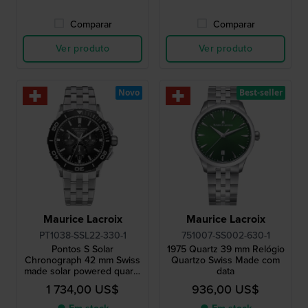
Comparar
Comparar
Ver produto
Ver produto
Novo
Best-seller
Maurice Lacroix
Maurice Lacroix
PT1038-SSL22-330-1
751007-SS002-630-1
Pontos S Solar
1975 Quartz 39 mm Relógio
Chronograph 42 mm Swiss
Quartzo Swiss Made com
made solar powered quartz
data
chronograph
1 734,00 US$
936,00 US$