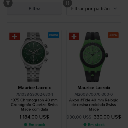
Filtro
Novo
-60%
Maurice Lacroix
Maurice Lacroix
751038-SS002-630-1
AI2008-70070-300-0
1975 Chronograph 40 mm
Aikon #Tide 40 mm Relógio
Cronógrafo Quartzo Swiss
de resina reciclada Swiss
Made com data
Made
1 184,00 US$
330,00 US$
930,00 US$
● Em stock
● Em stock