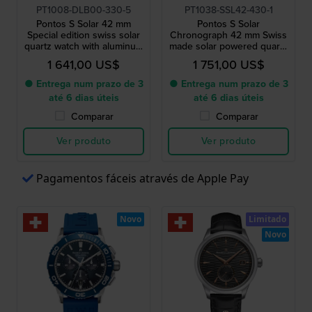
PT1008-DLB00-330-5
PT1038-SSL42-430-1
Pontos S Solar 42 mm
Pontos S Solar
Special edition swiss solar
Chronograph 42 mm Swiss
quartz watch with aluminum
made solar powered quartz
bezel
chronograph
1 641,00 US$
1 751,00 US$
● Entrega num prazo de 3
● Entrega num prazo de 3
até 6 dias úteis
até 6 dias úteis
Comparar
Comparar
Ver produto
Ver produto
Pagamentos fáceis através de Apple Pay
Novo
Limitado
Novo