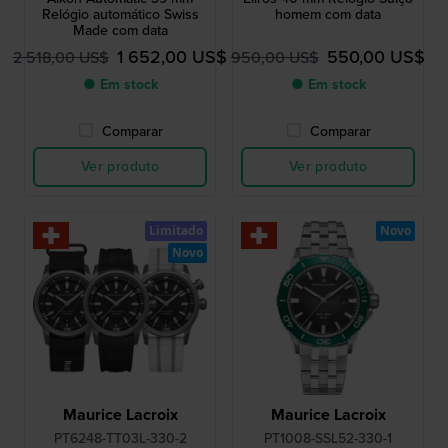
Relógio automático Swiss
homem com data
Made com data
1 652,00 US$
550,00 US$
2 518,00 US$
950,00 US$
● Em stock
● Em stock
Comparar
Comparar
Ver produto
Ver produto
Limitado
Novo
Novo
Maurice Lacroix
Maurice Lacroix
PT6248-TT03L-330-2
PT1008-SSL52-330-1