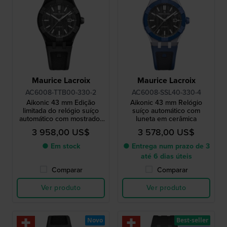
Maurice Lacroix
Maurice Lacroix
AC6008-TTB00-330-2
AC6008-SSL40-330-4
Aikonic 43 mm Edição
Aikonic 43 mm Relógio
limitada do relógio suíço
suíço automático com
automático com mostrador
luneta em cerâmica
em carbono e luneta em
3 958,00 US$
3 578,00 US$
cerâmica
● Em stock
● Entrega num prazo de 3
até 6 dias úteis
Comparar
Comparar
Ver produto
Ver produto
Novo
Best-seller