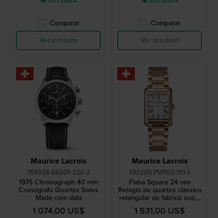
● Em stock
● Em stock
Comparar
Comparar
Ver produto
Ver produto
Maurice Lacroix
Maurice Lacroix
751038-SS001-330-2
FA1205-PVP02-110-1
1975 Chronograph 40 mm
Fiaba Square 24 mm
Cronógrafo Quartzo Swiss
Relógio de quartzo clássico
Made com data
retangular de fabrico suíço
com índices romanos
1 074,00 US$
1 531,00 US$