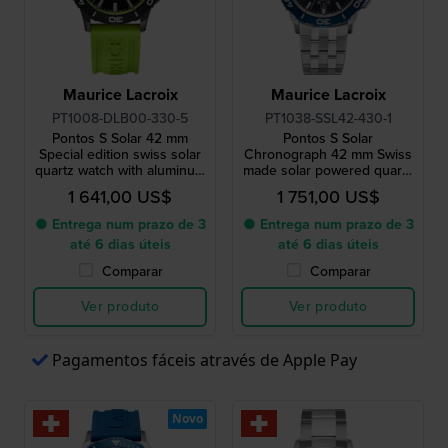
Maurice Lacroix
Maurice Lacroix
PT1008-DLB00-330-5
PT1038-SSL42-430-1
Pontos S Solar 42 mm
Pontos S Solar
Special edition swiss solar
Chronograph 42 mm Swiss
quartz watch with aluminum
made solar powered quartz
bezel
chronograph
1 641,00 US$
1 751,00 US$
● Entrega num prazo de 3
● Entrega num prazo de 3
até 6 dias úteis
até 6 dias úteis
Comparar
Comparar
Ver produto
Ver produto
Pagamentos fáceis através de Apple Pay
Novo