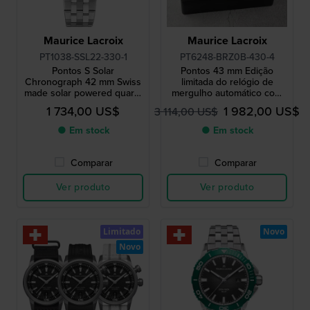
Maurice Lacroix
Maurice Lacroix
PT1038-SSL22-330-1
PT6248-BRZ0B-430-4
Pontos S Solar
Pontos 43 mm Edição
Chronograph 42 mm Swiss
limitada do relógio de
made solar powered quartz
mergulho automático com
chronograph
caixa em bronze genuíno
1 734,00 US$
1 982,00 US$
3 114,00 US$
● Em stock
● Em stock
Comparar
Comparar
Ver produto
Ver produto
Limitado
Novo
Novo