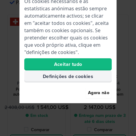
Os cookies necessários e as
Pagamentos fáceis através de Apple Pay
estatísticas anónimas estão sempre
automaticamente activos; se clicar
-30%
em "aceitar todos os cookies", aceita
também os cookies opcionais. Se
pretender escolher quais os cookies
que você próprio ativa, clique em
"definições de cookies".
Aceitar tudo
Maurice Lacroix
Maurice Lacroix
Definições de cookies
PT6358-SS002-431-1
PT6358-SS004-431-4
Pontos 41 mm Relógio
Pontos 41 mm Relógio
Agora não
automático Suíço homem
automático Suíço homem
com dia-data
com dia-data
1 541,00 US$
2 147,00 US$
2 408,00 US$
● Em stock
● Entrega num prazo de 3
até 6 dias úteis
Comparar
Comparar