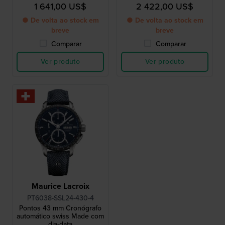
chronograph
para homem
1 641,00 US$
2 422,00 US$
● De volta ao stock em
● De volta ao stock em
breve
breve
Comparar
Comparar
Ver produto
Ver produto
Maurice Lacroix
PT6038-SSL24-430-4
Pontos 43 mm Cronógrafo
automático swiss Made com
dia-data