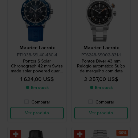
Maurice Lacroix
Maurice Lacroix
PT1038-SSL40-430-4
PT6248-SS002-331-1
Pontos S Solar
Pontos Diver 43 mm
Chronograph 42 mm Swiss
Relógio automático Suíço
made solar powered quartz
de mergulho com data
chronograph
1 624,00 US$
2 257,00 US$
● Em stock
● Em stock
Comparar
Comparar
Ver produto
Ver produto
-30%