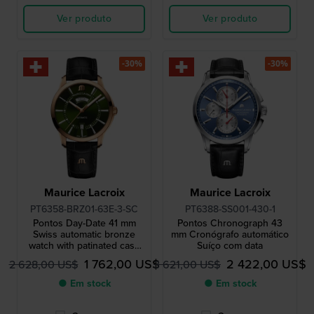
Ver produto
Ver produto
-30%
-30%
Maurice Lacroix
Maurice Lacroix
PT6358-BRZ01-63E-3-SC
PT6388-SS001-430-1
Pontos Day-Date 41 mm
Pontos Chronograph 43
Swiss automatic bronze
mm Cronógrafo automático
watch with patinated case
Suíço com data
and black leather strap
1 762,00 US$
2 422,00 US$
2 628,00 US$
3 621,00 US$
● Em stock
● Em stock