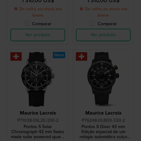
1 310,00 US$
1 310,00 US$
● De volta ao stock em
● De volta ao stock em
breve
breve
Comparar
Comparar
Ver produto
Ver produto
Novo
Maurice Lacroix
Maurice Lacroix
PT1038-SSL20-330-2
PT6248-DLB00-330-2
Pontos S Solar
Pontos S Diver 43 mm
Chronograph 42 mm Swiss
Edição especial de um
made solar powered quartz
relógio automático suíço