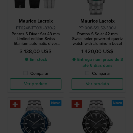
Maurice Lacroix
Maurice Lacroix
PT6248-TT03L-330-2
PT1008-SSL52-330-1
Pontos S Diver Set 43 mm
Pontos S Solar 42 mm
Limited edition Swiss
Swiss solar powered quartz
titanium automatic diver
watch with aluminum bezel
with two extra straps
3 138,00 US$
1 420,00 US$
● Em stock
● Entrega num prazo de 3
até 6 dias úteis
Comparar
Comparar
Ver produto
Ver produto
Novo
Novo