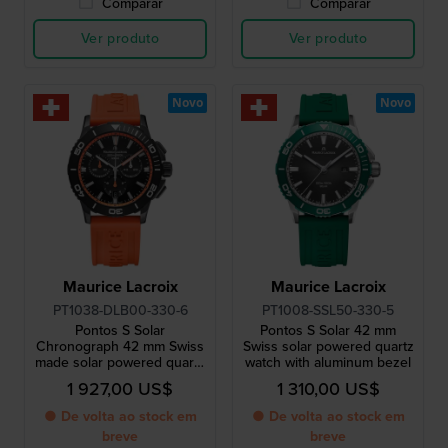
Comparar
Comparar
Ver produto
Ver produto
Novo
Novo
Maurice Lacroix
Maurice Lacroix
PT1038-DLB00-330-6
PT1008-SSL50-330-5
Pontos S Solar
Pontos S Solar 42 mm
Chronograph 42 mm Swiss
Swiss solar powered quartz
made solar powered quartz
watch with aluminum bezel
chronograph
1 927,00 US$
1 310,00 US$
● De volta ao stock em
● De volta ao stock em
breve
breve