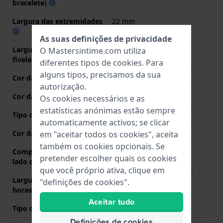
bracelete)
Largura das extremidades
22 mm
As suas definições de privacidade
Largura da bracelete na
20 mm
O Mastersintime.com utiliza
fivela
diferentes tipos de
cookies
. Para
alguns tipos, precisamos da sua
Cor da bracelete
Cinzento
autorização.
Cor das costuras
Branco
Os cookies necessários e as
estatísticas anónimas estão sempre
Tipo de Fecho
Fecho
automaticamente activos; se clicar
Cor da fivela
Prata
em "aceitar todos os cookies", aceita
também os cookies opcionais. Se
Comprimento de banda no
80 mm
pretender escolher quais os cookies
lado das 12 horas
que você próprio ativa, clique em
Largura de banda lado 6
120 mm
"definições de cookies".
horas (mm)
Aceitar tudo
Tipo de montagem
Pinos de pressão
Definições de cookies