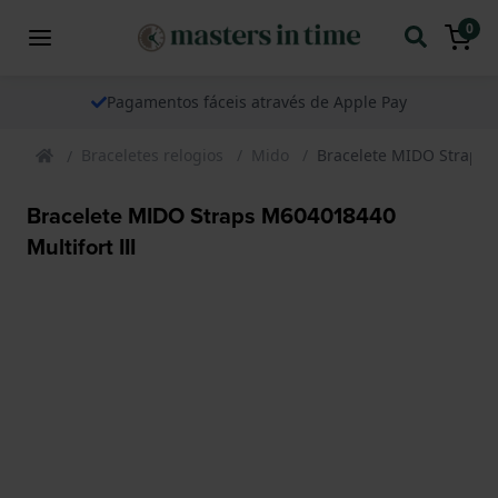
0
Pagamentos fáceis através de Apple Pay
Braceletes relogios
Mido
Bracelete MIDO Straps M
Bracelete MIDO Straps M604018440
Multifort III