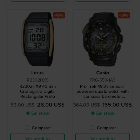
-45%
-50%
Lorus
Casio
R2302HX9
PRG-550-1A9
R2302HX9 40 mm
Pro Trek 49.3 mm Solar
Cronógrafo Digital
powered quartz watch with
Rectangular Preto
compass barometer
thermometer and altimeter
28,00 US$
165,00 US$
53,00 US$
364,00 US$
● Em stock
● Em stock
Comparar
Comparar
Ver produto
Ver produto