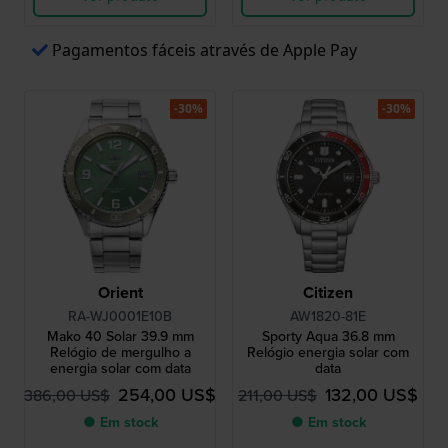
Pagamentos fáceis através de Apple Pay
-30%
-30%
Orient
Citizen
RA-WJ0001E10B
AW1820-81E
Mako 40 Solar 39.9 mm
Sporty Aqua 36.8 mm
Relógio de mergulho a
Relógio energia solar com
energia solar com data
data
254,00 US$
132,00 US$
386,00 US$
211,00 US$
● Em stock
● Em stock