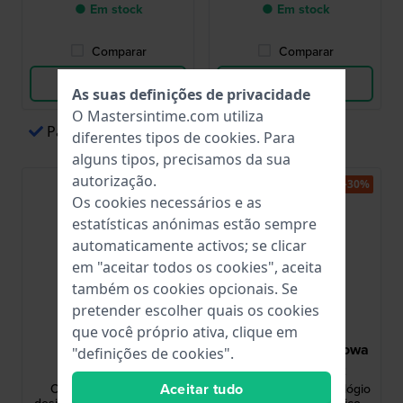
● Em stock
● Em stock
Comparar
Comparar
Ver produto
Ver produto
As suas definições de privacidade
O Mastersintime.com utiliza
Pagamentos fáceis através de Apple Pay
diferentes tipos de
cookies
. Para
alguns tipos, precisamos da sua
autorização.
-40%
-30%
Os cookies necessários e as
estatísticas anónimas estão sempre
automaticamente activos; se clicar
em "aceitar todos os cookies", aceita
também os cookies opcionais. Se
pretender escolher quais os cookies
que você próprio ativa, clique em
Danish Design
Swiss Military Hanowa
"definições de cookies".
IQ12Q171
SMWGN0006402
Aceitar tudo
Oder 34 mm Relógio
Breakwater 43 mm Relógio