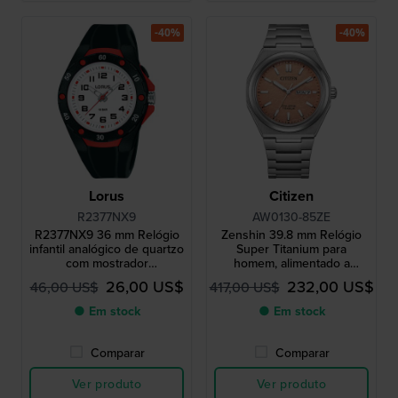
-40%
-40%
Lorus
Citizen
R2377NX9
AW0130-85ZE
R2377NX9 36 mm Relógio
Zenshin 39.8 mm Relógio
infantil analógico de quartzo
Super Titanium para
com mostrador
homem, alimentado a
retroiluminado
energia solar, com data e
26,00 US$
232,00 US$
46,00 US$
417,00 US$
dia
● Em stock
● Em stock
Comparar
Comparar
Ver produto
Ver produto