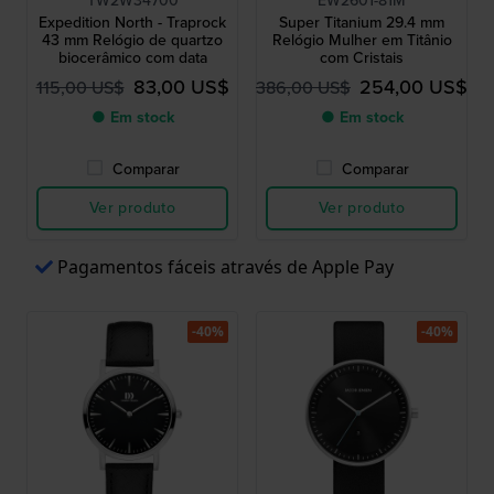
TW2W34700
EW2601-81M
Expedition North - Traprock
Super Titanium 29.4 mm
43 mm Relógio de quartzo
Relógio Mulher em Titânio
biocerâmico com data
com Cristais
83,00 US$
254,00 US$
115,00 US$
386,00 US$
● Em stock
● Em stock
Comparar
Comparar
Ver produto
Ver produto
Pagamentos fáceis através de Apple Pay
-40%
-40%