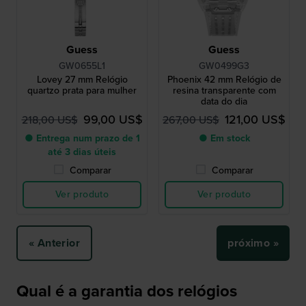
Guess
Guess
GW0655L1
GW0499G3
Lovey 27 mm Relógio
Phoenix 42 mm Relógio de
quartzo prata para mulher
resina transparente com
data do dia
99,00 US$
121,00 US$
218,00 US$
267,00 US$
● Entrega num prazo de 1
● Em stock
até 3 dias úteis
Comparar
Comparar
Ver produto
Ver produto
« Anterior
próximo »
Qual é a garantia dos relógios