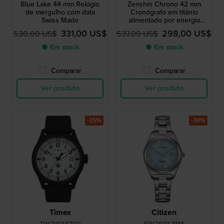
Blue Lake 44 mm Relógio
Zenshin Chrono 42 mm
de mergulho com data
Cronógrafo em titânio
Swiss Made
alimentado por energia
solar com data
331,00 US$
298,00 US$
530,00 US$
537,00 US$
● Em stock
● Em stock
Comparar
Comparar
Ver produto
Ver produto
-25%
-30%
Timex
Citizen