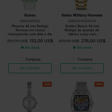
Guess
Swiss Military Hanowa
GW0499G10
SMWGH0006010
Phoenix 42 mm Relógio
Golden Beech 42 mm
Tonneau em resina
Relógio de quartzo de
transparente com data e dia
fabrico suíço com
mostrador inspirado na
132,00 US$
276,00 US$
291,00 US$
421,00 US$
floresta
● Em stock
● Em stock
Comparar
Comparar
Ver produto
Ver produto
-50%
-50%