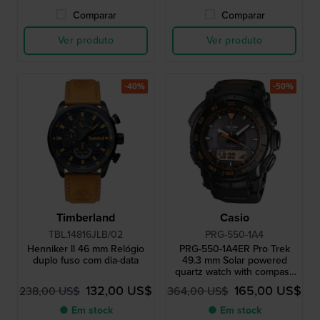
Comparar
Comparar
Ver produto
Ver produto
-40%
-50%
Timberland
Casio
TBL.14816JLB/02
PRG-550-1A4
Henniker ll 46 mm Relógio
PRG-550-1A4ER Pro Trek
duplo fuso com dia-data
49.3 mm Solar powered
quartz watch with compass
barometer thermometer
132,00 US$
165,00 US$
238,00 US$
364,00 US$
and altimeter
● Em stock
● Em stock