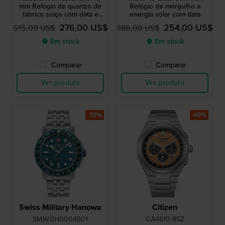
mm Relógio de quartzo de
Relógio de mergulho a
fabrico suíço com data e
energia solar com data
mostrador de 24 horas
276,00 US$
254,00 US$
515,00 US$
386,00 US$
● Em stock
● Em stock
Comparar
Comparar
Ver produto
Ver produto
-35%
-40%
Swiss Military Hanowa
Citizen
SMWGH0004501
CA4610-85Z