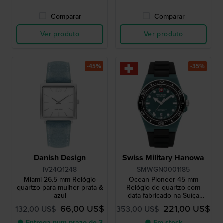
Comparar
Comparar
Ver produto
Ver produto
-45%
-35%
Danish Design
Swiss Military Hanowa
IV24Q1248
SMWGN0001185
Miami 26.5 mm Relógio
Ocean Pioneer 45 mm
quartzo para mulher prata &
Relógio de quartzo com
azul
data fabricado na Suíça
#Tide Ocean Plastic
66,00 US$
221,00 US$
132,00 US$
353,00 US$
● Entrega num prazo de 3
● Em stock