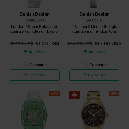
Danish Design
Danish Design
IQ65Q1235
IV65Q1121
London 40 mm Relógio de
Titanium 21.5 mm Relógio
quartzo com design bicolor
quartzo mulher dois tons
61,00 US$
105,00 US$
107,00 US$
204,00 US$
● Em stock
● Em stock
Comparar
Comparar
Ver produto
Ver produto
-50%
-30%