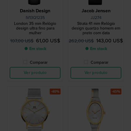
Danish Design
Jacob Jensen
IV13Q1235
JJ274
London 35 mm Relógio
Strata 41 mm Relógio
design ultra fino para
design quartzo homem em
mulher
preto com data
61,00 US$
143,00 US$
107,00 US$
262,00 US$
● Em stock
● Em stock
Comparar
Comparar
Ver produto
Ver produto
-40%
-45%