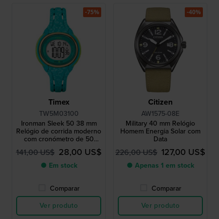
-75%
-40%
Timex
Citizen
TW5M03100
AW1575-08E
Ironman Sleek 50 38 mm
Military 40 mm Relógio
Relógio de corrida moderno
Homem Energia Solar com
com cronómetro de 50
Data
voltas.
28,00 US$
127,00 US$
141,00 US$
226,00 US$
● Em stock
● Apenas 1 em stock
Comparar
Comparar
Ver produto
Ver produto