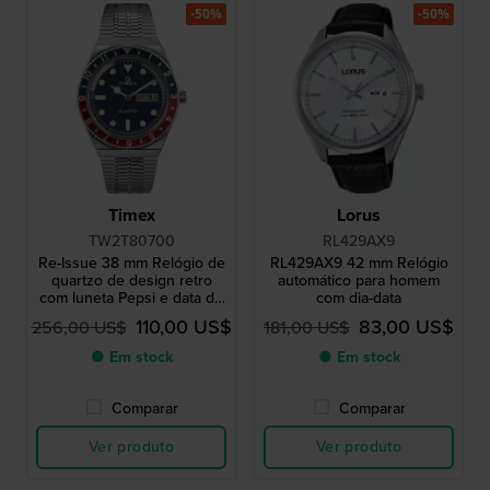
-50%
-50%
Timex
Lorus
TW2T80700
RL429AX9
Re-Issue 38 mm Relógio de
RL429AX9 42 mm Relógio
quartzo de design retro
automático para homem
com luneta Pepsi e data do
com dia-data
dia
110,00 US$
83,00 US$
256,00 US$
181,00 US$
● Em stock
● Em stock
Comparar
Comparar
Ver produto
Ver produto