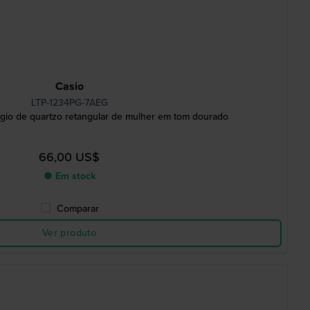
Casio
LTP-1234PG-7AEG
gio de quartzo retangular de mulher em tom dourado
66,00 US$
● Em stock
Comparar
Ver produto