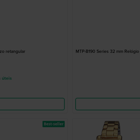
zo retangular
MTP-B190 Series 32 mm Relógio d
 úteis
Best-seller