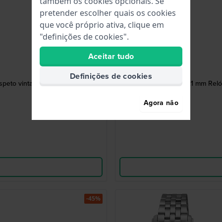
também os cookies opcionais. Se
pretender escolher quais os cookies
que você próprio ativa, clique em
"definições de cookies".
Aceitar tudo
Definições de cookies
speto vintage
LTP-1234 21 mm Reló
Agora não
-45%