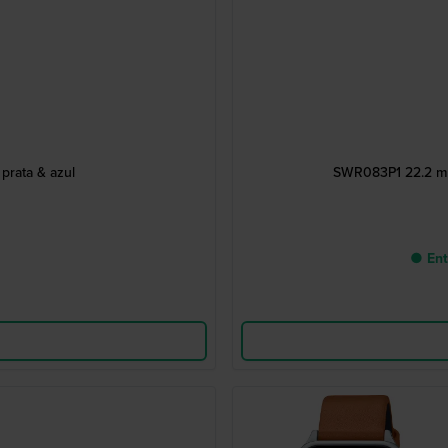
prata & azul
SWR083P1 22.2 mm
● Ent