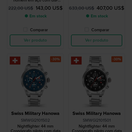
homem em aço com dia-
data
143,00 US$
407,00 US$
222,00 US$
633,00 US$
● Em stock
● Em stock
Comparar
Comparar
Ver produto
Ver produto
-30%
-30%
Swiss Military Hanowa
Swiss Military Hanowa
SMWGI2101502
SMWGI2101501
Nightflighter 44 mm
Nightflighter 44 mm
Cronógrafo piloto com data
Cronógrafo piloto com data