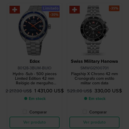
Limitado
-35%
-30%
Edox
Swiss Military Hanowa
80128-3BUM-BUIO
SMWGI2100701
Hydro -Sub - 500 pieces
Flagship X Chrono 42 mm
Limited Edition 42 mm
Cronógrafo com estilo
Relógio de mergulho
militar com data
automático de fabrico suíço
1 431,00 US$
330,00 US$
2 217,00 US$
529,00 US$
com certificação COSC
● Em stock
● Em stock
Comparar
Comparar
Ver produto
Ver produto