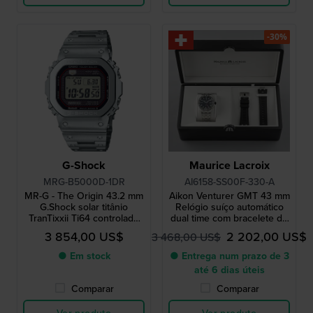
-30%
G-Shock
Maurice Lacroix
MRG-B5000D-1DR
AI6158-SS00F-330-A
MR-G - The Origin 43.2 mm
Aikon Venturer GMT 43 mm
G.Shock solar titânio
Relógio suíço automático
TranTixxii Ti64 controlado
dual time com bracelete de
por rádio com Bluetooth
borracha extra
3 854,00 US$
2 202,00 US$
3 468,00 US$
● Em stock
● Entrega num prazo de 3
até 6 dias úteis
Comparar
Comparar