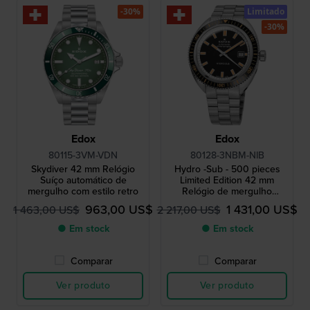
-30%
Limitado
-30%
Edox
Edox
80115-3VM-VDN
80128-3NBM-NIB
Skydiver 42 mm Relógio
Hydro -Sub - 500 pieces
Suíço automático de
Limited Edition 42 mm
mergulho com estilo retro
Relógio de mergulho
automático de fabrico suíço
963,00 US$
1 431,00 US$
1 463,00 US$
2 217,00 US$
com certificação COSC
● Em stock
● Em stock
Comparar
Comparar
Ver produto
Ver produto