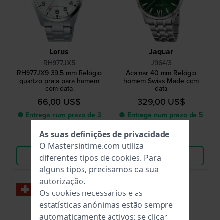
Lorus
Jaguar
RH977JX5
J964/3
RH977JX9 39.5 mm Relógio
Acamar 40 mm Relógio
quartzo prata para homem
homem Swiss Made com
com data
data
66,00 US$
329,00 US$
● Entrega num prazo de 3
● Entrega num prazo de 5
até 5 dias úteis
até 8 dias úteis
As suas definições de privacidade
Comparar
Comparar
O Mastersintime.com utiliza
Ver produto
Ver produto
diferentes tipos de
cookies
. Para
alguns tipos, precisamos da sua
autorização.
Os cookies necessários e as
estatísticas anónimas estão sempre
automaticamente activos; se clicar