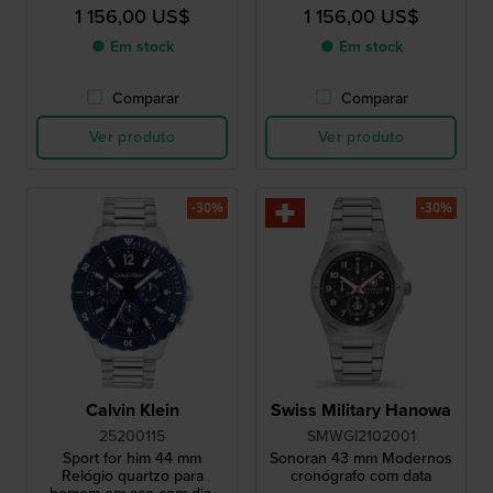
data
1 156,00 US$
1 156,00 US$
● Em stock
● Em stock
Comparar
Comparar
Ver produto
Ver produto
-30%
-30%
Calvin Klein
Swiss Military Hanowa
25200115
SMWGI2102001
Sport for him 44 mm
Sonoran 43 mm Modernos
Relógio quartzo para
cronógrafo com data