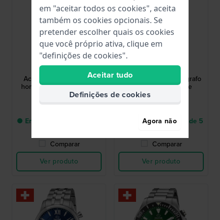
em "aceitar todos os cookies", aceita
também os cookies opcionais. Se
pretender escolher quais os cookies
que você próprio ativa, clique em
"definições de cookies".
Jaguar
Jaguar
J964/1
J963/4
Aceitar tudo
Acamar 40 mm Relógio
Acamar 41 mm Cronógrafo
homem Swiss Made com
quartzo Swiss Made
Definições de cookies
data
329,00 US$
439,00 US$
● Entrega num prazo de 5
● Entrega num prazo de 5
Agora não
até 8 dias úteis
até 8 dias úteis
Comparar
Comparar
Ver produto
Ver produto