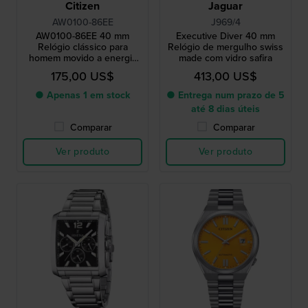
Citizen
Jaguar
AW0100-86EE
J969/4
AW0100-86EE 40 mm
Executive Diver 40 mm
Relógio clássico para
Relógio de mergulho swiss
homem movido a energia
made com vidro safira
solar com data-dia
175,00 US$
413,00 US$
● Apenas 1 em stock
● Entrega num prazo de 5
até 8 dias úteis
Comparar
Comparar
Ver produto
Ver produto