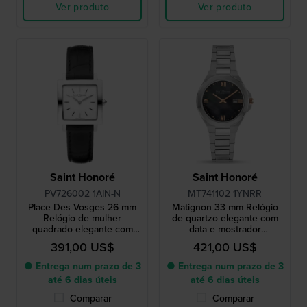
Ver produto
Ver produto
Saint Honoré
Saint Honoré
PV726002 1AIN-N
MT741102 1YNRR
Place Des Vosges 26 mm
Matignon 33 mm Relógio
Relógio de mulher
de quartzo elegante com
quadrado elegante com
data e mostrador
mostrador raiado
Madrepérola
391,00 US$
421,00 US$
● Entrega num prazo de 3
● Entrega num prazo de 3
até 6 dias úteis
até 6 dias úteis
Comparar
Comparar