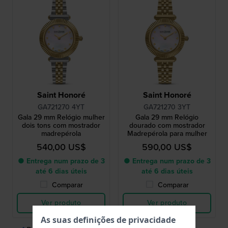
Saint Honoré
Saint Honoré
GA721270 4YT
GA721270 3YT
Gala 29 mm Relógio mulher
Gala 29 mm Relógio
dois tons com mostrador
dourado com mostrador
madrepérola
Madrepérola para mulher
540,00 US$
590,00 US$
● Entrega num prazo de 3
● Entrega num prazo de 3
até 6 dias úteis
até 6 dias úteis
Comparar
Comparar
Ver produto
Ver produto
As suas definições de privacidade