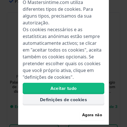
Pagamentos fáceis através de Apple Pay
O Mastersintime.com utiliza
diferentes tipos de
cookies
. Para
alguns tipos, precisamos da sua
autorização.
Os cookies necessários e as
estatísticas anónimas estão sempre
automaticamente activos; se clicar
em "aceitar todos os cookies", aceita
também os cookies opcionais. Se
pretender escolher quais os cookies
Saint Honoré
Saint Honoré
que você próprio ativa, clique em
PR722155 31MYBDT
MT741102 3YBRT
"definições de cookies".
Palais Royal 26 mm Relógio
Matignon 33 mm Relógio
de quartzo elegante com
de quartzo elegante com
Aceitar tudo
diamantes e mostrador
data e mostrador
Madrepérola
Madrepérola
986,00 US$
520,00 US$
Definições de cookies
● Entrega num prazo de 3
● Entrega num prazo de 3
até 6 dias úteis
até 6 dias úteis
Agora não
Comparar
Comparar