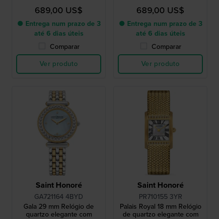
Madrepérola
Madrepérola
689,00 US$
689,00 US$
● Entrega num prazo de 3
● Entrega num prazo de 3
até 6 dias úteis
até 6 dias úteis
Comparar
Comparar
Ver produto
Ver produto
Saint Honoré
Saint Honoré
GA721164 4BYD
PR710155 3YR
Gala 29 mm Relógio de
Palais Royal 18 mm Relógio
quartzo elegante com
de quartzo elegante com