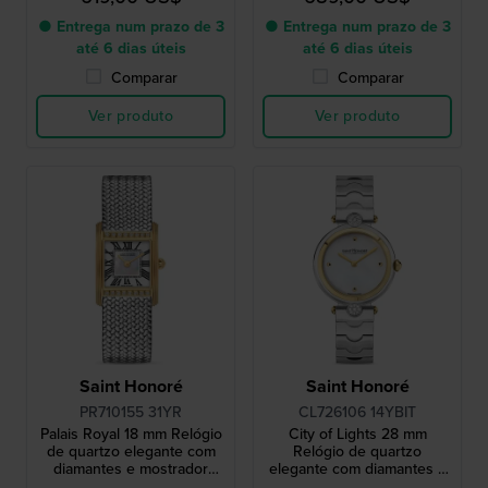
● Entrega num prazo de 3
● Entrega num prazo de 3
até 6 dias úteis
até 6 dias úteis
Comparar
Comparar
Ver produto
Ver produto
Saint Honoré
Saint Honoré
PR710155 31YR
CL726106 14YBIT
Palais Royal 18 mm Relógio
City of Lights 28 mm
de quartzo elegante com
Relógio de quartzo
diamantes e mostrador
elegante com diamantes e
Madrepérola
mostrador Madrepérola