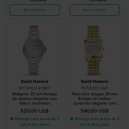
Ver produto
Ver produto
Saint Honoré
Saint Honoré
MT741102 4YBRT
PV726102 3AIT
Matignon 33 mm Relógio
Place Des Vosges 26 mm
de quartzo elegante com
Relógio de mulher
data e mostrador
quadrado elegante com
Madrepérola
mostrador raiado
520,00 US$
540,00 US$
● Entrega num prazo de 3
● Entrega num prazo de 3
até 6 dias úteis
até 6 dias úteis