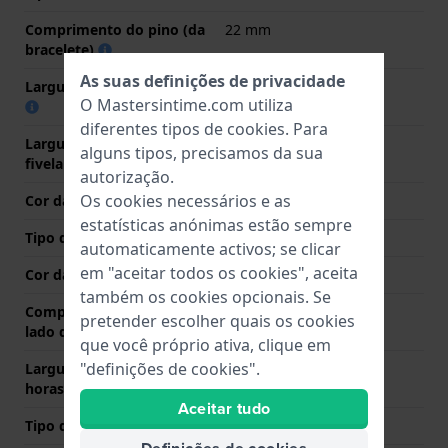
Comprimento do pino (da
22 mm
bracelete)
As suas definições de privacidade
Largura das extremidades
22 mm
O Mastersintime.com utiliza
diferentes tipos de
cookies
. Para
Largura da bracelete na
20 mm
alguns tipos, precisamos da sua
fivela
autorização.
Os cookies necessários e as
Cor da bracelete
Prata
estatísticas anónimas estão sempre
Tipo de Fecho
Fecho milanese
automaticamente activos; se clicar
em "aceitar todos os cookies", aceita
Cor da fivela
Prata
também os cookies opcionais. Se
Comprimento de banda no
75 mm
pretender escolher quais os cookies
lado das 12 horas
que você próprio ativa, clique em
"definições de cookies".
Largura de banda lado 6
115 mm
horas (mm)
Aceitar tudo
Tipo de montagem
Pinos de pressão