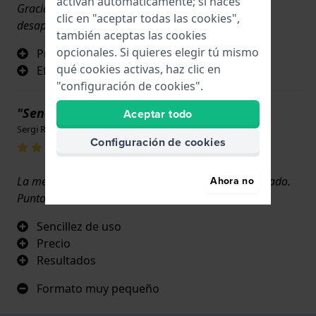
activan automáticamente; si haces
Gracias al pulimento y a un trozo de algodón, ¡han
clic en "aceptar todas las cookies",
desaparecido todas! Estupendo.
también aceptas las cookies
opcionales. Si quieres elegir tú mismo
Producto milagroso
qué cookies activas, haz clic en
Eficacia inmediata
"configuración de cookies".
"Sencillez de uso y precio"
Aceptar todo
Sergi Ruiz · 17 de junio de 2022
Configuración de cookies
La mejor pasta de pulido de cristales plexi del mercado.
Ahora no
Punto.
Sencillez de uso
Precio
Resultados
Formato muy pequeño