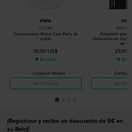
HWG
HW
CO784
POLYGL
Connoisseurs Watch Care Paño de
Polywatch glass p
pulido
eliminación de arañaz
de rel
10,00 US$
21,00 
● En stock
● En st
Comparar Relojes
Comparar
Ver Producto
Ver Prod
¡Regístrase y recibe un descuento de 5€ en
su Reloj!