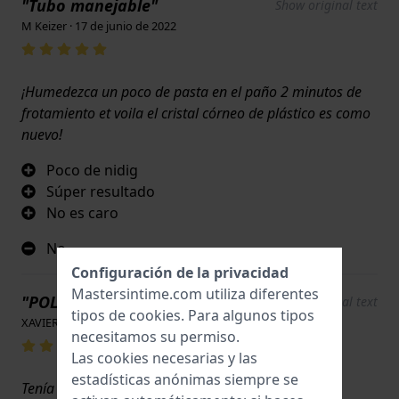
"Tubo manejable"
Show original text
M Keizer · 17 de junio de 2022
¡Humedezca un poco de pasta en el paño 2 minutos de
frotamiento et voila el cristal córneo de plástico es como
nuevo!
Poco de nidig
Súper resultado
No es caro
No
Configuración de la privacidad
Mastersintime.com utiliza diferentes
"POLYWATCH"
Show original text
tipos de
cookies
. Para algunos tipos
XAVIER AUDEMAR · 17 de junio de 2022
necesitamos su permiso.
Las cookies necesarias y las
estadísticas anónimas siempre se
Tenía manchas y pequeños arañazos en la esfera.