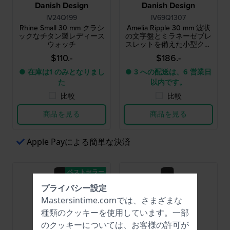
Danish Design
Danish Design
IV24Q199
IV69Q1307
Rhine Small 30 mm クラシ
Amelia Ripple 30 mm 波状
ックなチタン製レディース
の文字盤とミラネーゼブレ
ウォッチ
スレットを備えた小型クォ
ーツウォッチ
$110.-
$186.-
● 在庫は1 のみとなりまし
● 3 への配送は、6 営業日
た
以内です。
比較
比較
商品を見る
商品を見る
Apple Payによる簡単な決済
ベストセラー
プライバシー設定
Mastersintime.comでは、さまざまな
種類の
クッキー
を使用しています。一部
のクッキーについては、お客様の許可が