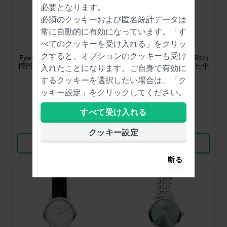
必要となります。
必須のクッキーおよび匿名統計データは
常に自動的に有効になっています。「す
Danish Design
Danish Design
べてのクッキーを受け入れる」をクリッ
IV14Q1306
IV15Q1306
クすると、オプションのクッキーも受け
Fjordsten 26 mm 非対称の
Fjordsten 26 mm 非対称の
楕円形ケースを採用した小
楕円形ケースを採用した小
入れたことになります。ご自身で有効に
型クォーツ時計
型クォーツ時計
するクッキーを選択したい場合は、「ク
$153.-
$164.-
ッキー設定」をクリックしてください。
● 在庫あり
● 在庫あり
すべて受け入れる
比較
比較
クッキー設定
商品を見る
商品を見る
断る