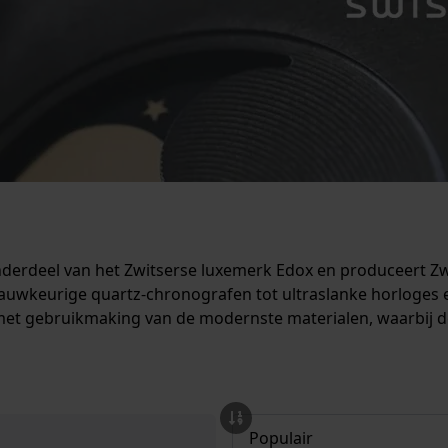
nderdeel van het Zwitserse luxemerk Edox en produceert Zw
n nauwkeurige quartz-chronografen tot ultraslanke horloge
met gebruikmaking van de modernste materialen, waarbij de