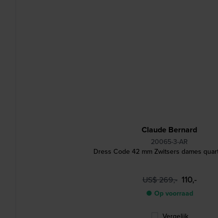
Claude Bernard
20065-3-AR
Dress Code 42 mm Zwitsers dames quar
110,-
US$ 269,-
● Op voorraad
Vergelijk