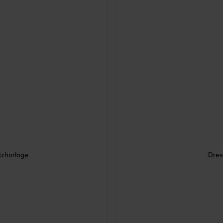
tzhorloge
Dres