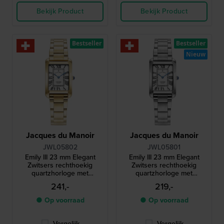
Bekijk Product
Bekijk Product
Bestseller
Bestseller
Nieuw
Jacques du Manoir
Jacques du Manoir
JWL05802
JWL05801
Emily III 23 mm Elegant
Emily III 23 mm Elegant
Zwitsers rechthoekig
Zwitsers rechthoekig
quartzhorloge met
quartzhorloge met
Romeinse indexen
Romeinse indexen
241,-
219,-
● Op voorraad
● Op voorraad
Vergelijk
Vergelijk