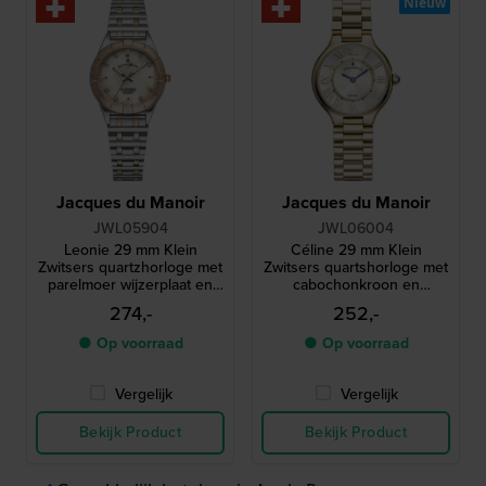
Nieuw
Jacques du Manoir
Jacques du Manoir
JWL05904
JWL06004
Leonie 29 mm Klein
Céline 29 mm Klein
Zwitsers quartzhorloge met
Zwitsers quartshorloge met
parelmoer wijzerplaat en
cabochonkroon en
kristallen indexen
Romeinse indexen
274,-
252,-
● Op voorraad
● Op voorraad
Vergelijk
Vergelijk
Bekijk Product
Bekijk Product