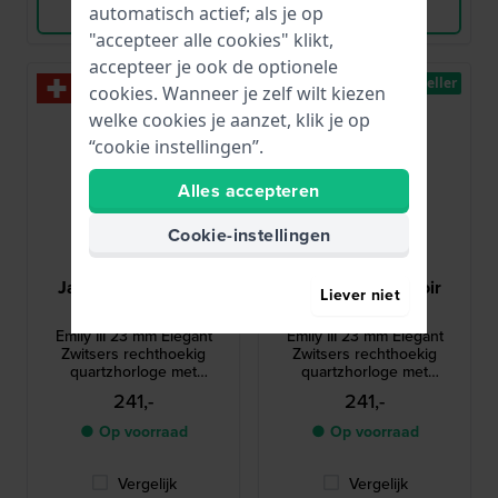
Bekijk Product
Bekijk Product
automatisch actief; als je op
"accepteer alle cookies" klikt,
accepteer je ook de optionele
Bestseller
Bestseller
cookies. Wanneer je zelf wilt kiezen
welke cookies je aanzet, klik je op
“cookie instellingen”.
Alles accepteren
Cookie-instellingen
Jacques du Manoir
Jacques du Manoir
Liever niet
JWL05804
JWL05803
Emily III 23 mm Elegant
Emily III 23 mm Elegant
Zwitsers rechthoekig
Zwitsers rechthoekig
quartzhorloge met
quartzhorloge met
Romeinse indexen
Romeinse indexen
241,-
241,-
● Op voorraad
● Op voorraad
Vergelijk
Vergelijk