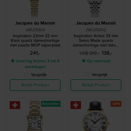
Jacques du Manoir
Jacques du Manoir
JWL05104
JWL05002
Inspiration 22mm 22 mm
Inspiration Active 33 mm
Klein quartz dameshorloge
Swiss Made quartz
met zwarte MOP wijzerplaat
dameshorloge met datum
en een parelmoer
241,-
138,-
US$ 210,-
wijzerplaat
● Levering binnen 3 tot 6
● Op voorraad
werkdagen
Vergelijk
Vergelijk
Bekijk Product
Bekijk Product
Bestseller
-30%