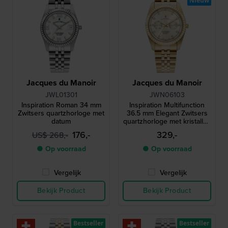
Nieuw
Jacques du Manoir
Jacques du Manoir
JWL01301
JWN06103
Inspiration Roman 34 mm
Inspiration Multifunction
Zwitsers quartzhorloge met
36.5 mm Elegant Zwitsers
datum
quartzhorloge met kristallen
indexen
176,-
329,-
US$ 268,-
● Op voorraad
● Op voorraad
Vergelijk
Vergelijk
Bekijk Product
Bekijk Product
Bestseller
Bestseller