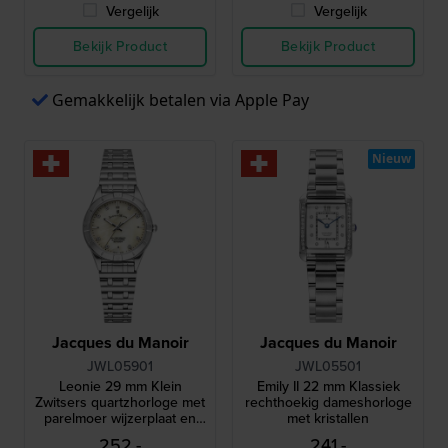
Vergelijk
Vergelijk
Bekijk Product
Bekijk Product
Gemakkelijk betalen via Apple Pay
Nieuw
Jacques du Manoir
Jacques du Manoir
JWL05901
JWL05501
Leonie 29 mm Klein
Emily II 22 mm Klassiek
Zwitsers quartzhorloge met
rechthoekig dameshorloge
parelmoer wijzerplaat en
met kristallen
kristallen indexen
252,-
241,-