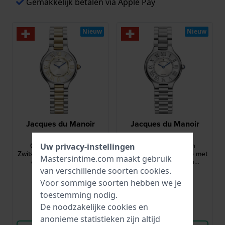
Gemakkelijk betalen via Apple Pay
Nieuw
Nieuw
Jacques du Manoir
Jacques du Manoir
JWL06002
JWL06001
Céline 29 mm Klein
Céline 29 mm Klein
Uw privacy-instellingen
Zwitsers quartshorloge met
Zwitsers quartshorloge met
Mastersintime.com maakt gebruik
cabochonkroon en
cabochonkroon en
Romeinse indexen
Romeinse indexen
van verschillende soorten
cookies
.
252,-
219,-
Voor sommige soorten hebben we je
● Op voorraad
● Op voorraad
toestemming nodig.
De noodzakelijke cookies en
Vergelijk
Vergelijk
anonieme statistieken zijn altijd