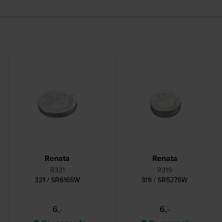
Renata
Renata
R321
R319
321 / SR616SW
319 / SR527SW
6,-
6,-