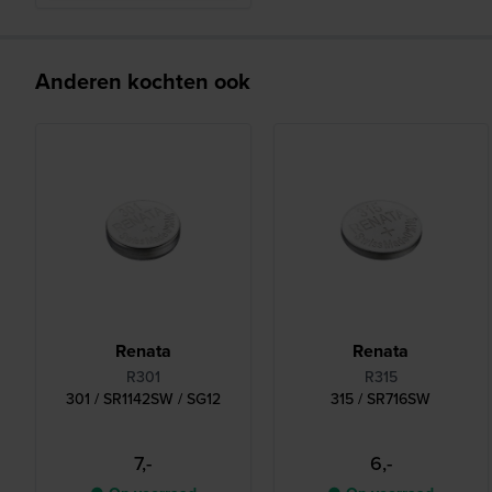
Anderen kochten ook
Renata
Renata
R301
R315
301 / SR1142SW / SG12
315 / SR716SW
7,-
6,-