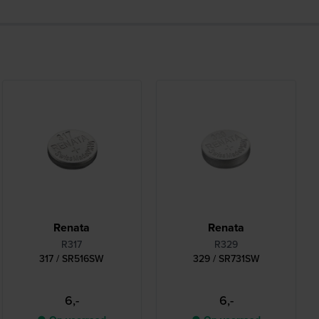
Renata
Renata
R317
R329
317 / SR516SW
329 / SR731SW
6,-
6,-