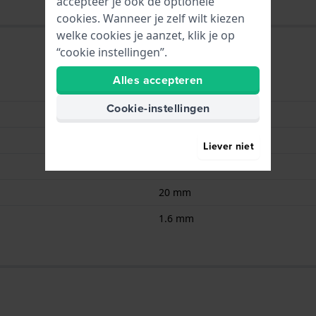
accepteer je ook de optionele
cookies. Wanneer je zelf wilt kiezen
welke cookies je aanzet, klik je op
“cookie instellingen”.
Alles accepteren
Renata
Cookie-instellingen
CR2016
3.00
Liever niet
104.00
20 mm
1.6 mm